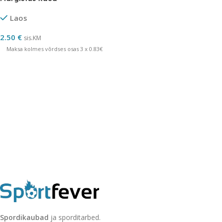
Laos
2.50
€
sis.KM
Maksa kolmes võrdses osas 3 x 0.83€
Spordikaubad
ja sporditarbed.