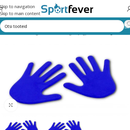
Skip to navigation
Skip to main content
Esileht
Kõik kategooriad
Pallimängud
Jalgpall
Treeningtarbed
Suurendamiseks klõpsake