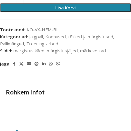
Lisa Korvi
Tootekood:
KO-VX-HFM-BL
Kategooriad:
Jalgpall
,
Koonused, tõkked ja märgistused
,
Pallimängud
,
Treeningtarbed
Sildid:
märgistus käed
,
märgistusjäljed
,
märkekettad
Jaga:
Rohkem infot