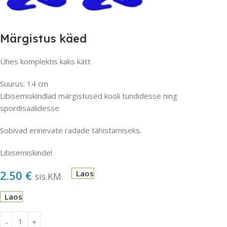
Märgistus käed
Ühes komplektis kaks kätt
Suurus: 14 cm
Libisemiskindlad märgistused kooli tundidesse ning
spordisaalidesse
Sobivad erinevate radade tähistamiseks.
Libisemiskindel
2.50
€
Laos
sis.KM
Laos