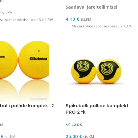
os
Saadaval järeltellimisel
€
sis.KM
4.10
€
sis.KM
sa kolmes võrdses osas 3 x 1.23€
Maksa kolmes võrdses osas 3 x 1.37€
balli pallide komplekt 2
Spikeballi pallide komplekt
PRO 2 tk
os
Laos
0
€
25.00
€
sis.KM
sis.KM