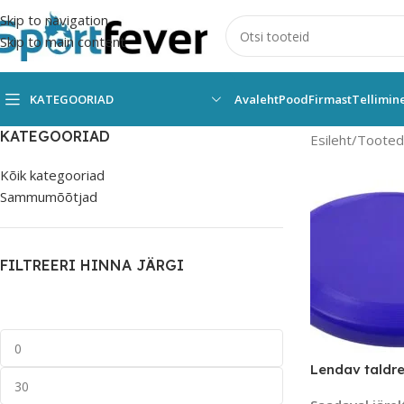
Skip to navigation
Skip to main content
KATEGOORIAD
Avaleht
Pood
Firmast
Tellimin
KATEGOORIAD
Esileht
Tooted 
Kõik kategooriad
Sammumõõtjad
FILTREERI HINNA JÄRGI
Lendav taldre