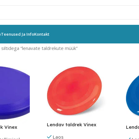
e
Teenused Ja Info
Kontakt
siltidega “lenavate taldrekute müük”
Lendav taldrek Vinex
k Vinex
Lenda
Laos