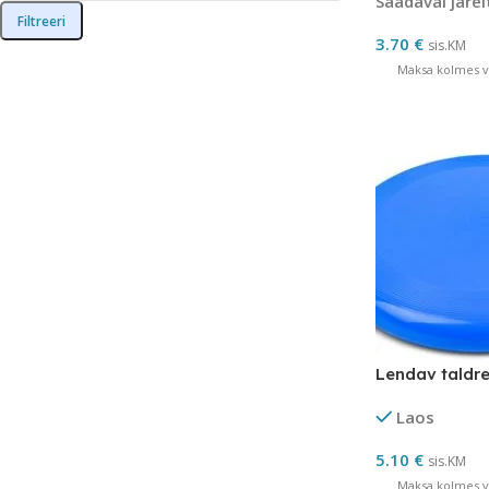
Saadaval järel
Filtreeri
3.70
€
sis.KM
Maksa kolmes võ
Lendav taldre
Laos
5.10
€
sis.KM
Maksa kolmes võ