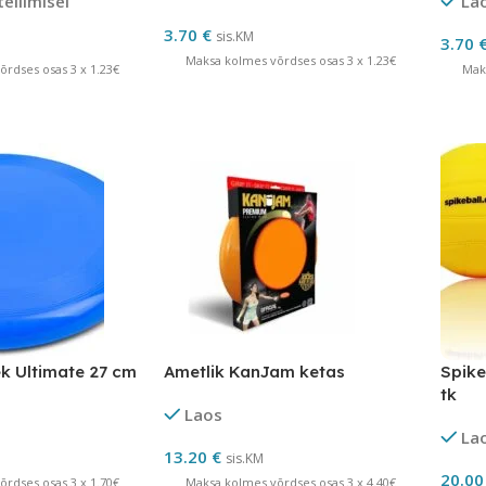
tellimisel
La
3.70
€
sis.KM
3.70
Maksa kolmes võrdses osas 3 x 1.23€
rdses osas 3 x 1.23€
Mak
k Ultimate 27 cm
Ametlik KanJam ketas
Spike
tk
Laos
La
13.20
€
sis.KM
20.0
rdses osas 3 x 1.70€
Maksa kolmes võrdses osas 3 x 4.40€