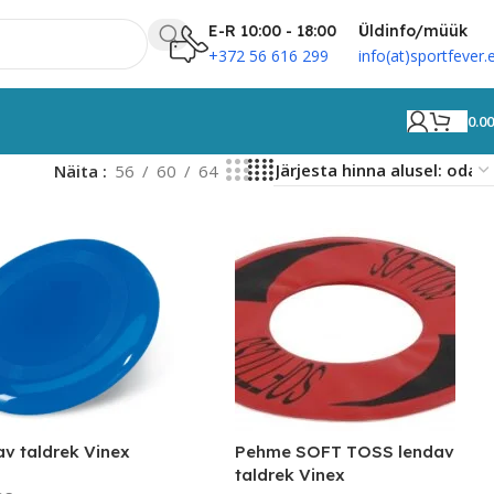
E-R 10:00 - 18:00
Üldinfo/müük
+372 56 616 299
info(at)sportfever.
0.0
Näita
56
60
64
v taldrek Vinex
Pehme SOFT TOSS lendav
taldrek Vinex