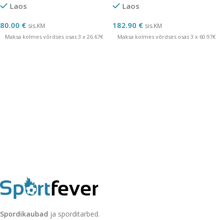
Laos
Laos
80.00
€
182.90
€
sis.KM
sis.KM
Maksa kolmes võrdses osas 3 x 26.67€
Maksa kolmes võrdses osas 3 x 60.97€
Spordikaubad
ja sporditarbed.