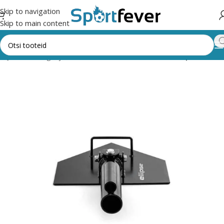
Skip to navigation
Skip to main content
id
Jõusaali kangid ja lisad
Muud tõstevahendid, tõsteplatvorm