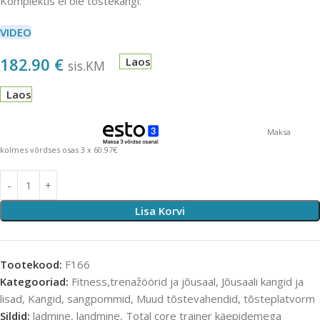
Komplektis ei ole tõstekangi.
VIDEO
182.90
€
Laos
sis.KM
Laos
Maksa
kolmes võrdses osas 3 x 60.97€
Lisa Korvi
Tootekood:
F166
Kategooriad:
Fitness,trenažöörid ja jõusaal
,
Jõusaali kangid ja
lisad
,
Kangid, sangpommid
,
Muud tõstevahendid, tõsteplatvorm
Sildid:
ladmine
,
landmine
,
Total core trainer käepidemega