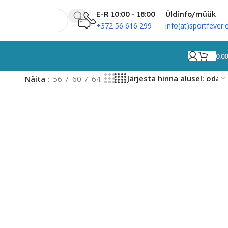
E-R 10:00 - 18:00
Üldinfo/müük
+372 56 616 299
info(at)sportfever.
0.0
Näita
56
60
64