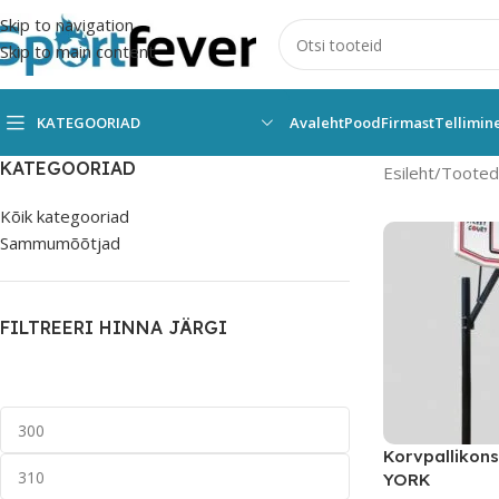
Skip to navigation
Skip to main content
KATEGOORIAD
Avaleht
Pood
Firmast
Tellimin
KATEGOORIAD
Esileht
Tooted 
Kõik kategooriad
Sammumõõtjad
FILTREERI HINNA JÄRGI
Korvpallikon
YORK