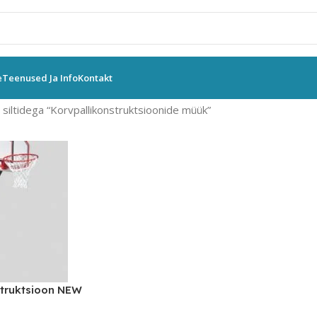
e
Teenused Ja Info
Kontakt
siltidega “Korvpallikonstruktsioonide müük”
struktsioon NEW