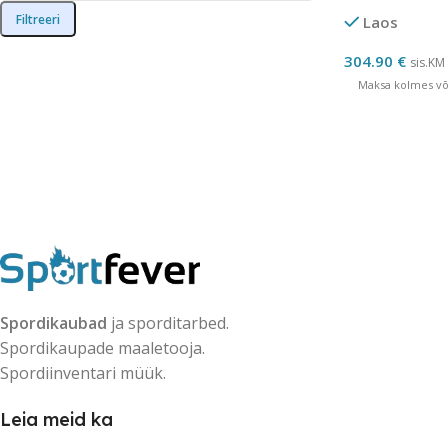
Filtreeri
Laos
304.90
€
sis.KM
Maksa kolmes võr
Spordikaubad
ja sporditarbed.
Spordikaupade maaletooja.
Spordiinventari müük.
Leia meid ka