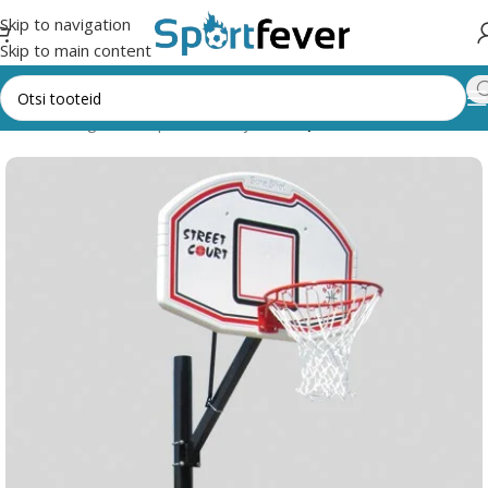
Skip to navigation
Skip to main content
iad
Pallimängud
Korvpall
Välisväljak
Korvpallikonstruktsioonid