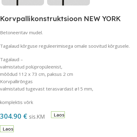
Korvpallikonstruktsioon NEW YORK
Betoneeritav mudel.
Tagalaud kõrguse reguleerimisega omale soovitud kõrgusele.
Tagalaud –
valmistatud polüpropüleenist,
mõõdud 112 x 73 cm, paksus 2 cm
Korvpallirõngas
valmistatud tugevast terasvardast ø15 mm,
komplektis võrk
304.90
€
Laos
sis.KM
Laos