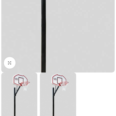
Suurendamiseks klõpsake