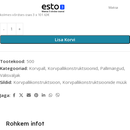
Maksa
kolmes võrdses osas 3 x 101.63€
Lisa Korvi
Tootekood:
500
Kategooriad:
Korvpall
,
Korvpallikonstruktsioonid
,
Pallimängud
,
Välisväljak
Sildid:
Korvpallikonstruktsioon
,
Korvpallikonstruktsioonide müük
Jaga:
Rohkem infot