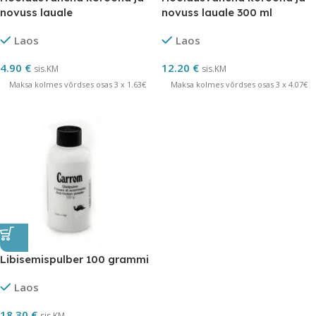
novuss lauale
novuss lauale 300 ml
Laos
Laos
4.90
€
12.20
€
sis.KM
sis.KM
Maksa kolmes võrdses osas 3 x 1.63€
Maksa kolmes võrdses osas 3 x 4.07€
Libisemispulber 100 grammi
Laos
18.30
€
sis.KM