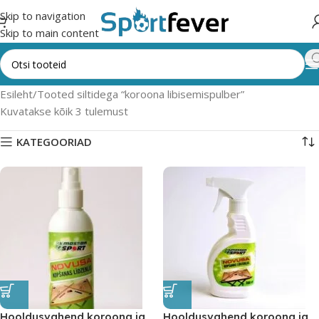
Skip to navigation
Skip to main content
Esileht
Tooted siltidega “koroona libisemispulber”
Kuvatakse kõik 3 tulemust
KATEGOORIAD
Hooldusvahend koroona ja
Hooldusvahend koroona ja