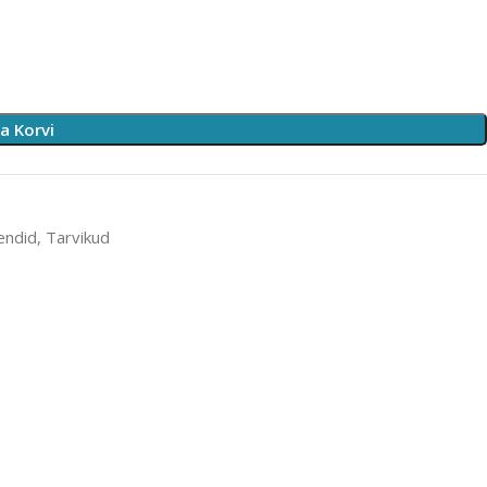
sa Korvi
endid
,
Tarvikud