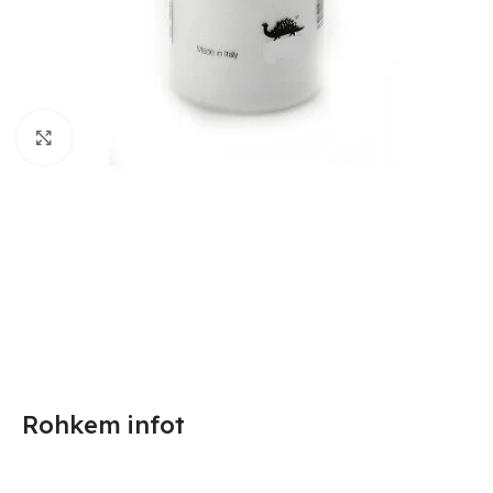
Suurendamiseks klõpsake
Rohkem infot