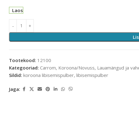
Laos
Li
Tootekood:
12100
Kategooriad:
Carrom
,
Koroona/Novuss
,
Lauamängud ja vah
Sildid:
koroona libisemispulber
,
libisemispulber
Jaga: