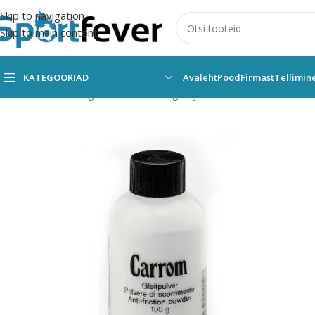
Skip to navigation
Skip to main content
KATEGOORIAD
Avaleht
Pood
Firmast
Tellimin
Esileht
Kõik kategooriad
Lauamängud ja vahendid
Koroona/No