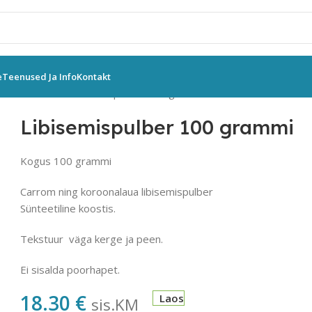
e
Teenused Ja Info
Kontakt
vuss
Tarvikud
Libisemispulber 100 grammi
Libisemispulber 100 grammi
Kogus 100 grammi
Carrom ning koroonalaua libisemispulber
Sünteetiline koostis.
Tekstuur väga kerge ja peen.
Ei sisalda poorhapet.
18.30
€
Laos
sis.KM