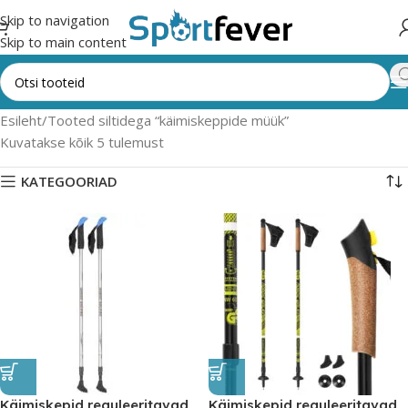
Skip to navigation
Skip to main content
Esileht
Tooted siltidega “käimiskeppide müük”
Kuvatakse kõik 5 tulemust
KATEGOORIAD
Käimiskepid reguleeritavad
Käimiskepid reguleeritavad