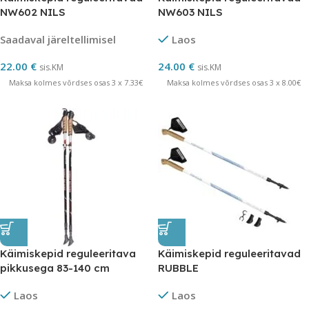
NW602 NILS
NW603 NILS
Saadaval järeltellimisel
Laos
22.00
€
24.00
€
sis.KM
sis.KM
Maksa kolmes võrdses osas 3 x 7.33€
Maksa kolmes võrdses osas 3 x 8.00€
Käimiskepid reguleeritava
Käimiskepid reguleeritavad
pikkusega 83-140 cm
RUBBLE
Laos
Laos