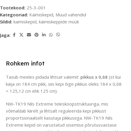
Tootekood:
25-3-001
Kategooriad:
Käimiskepid
,
Muud vahendid
Sildid:
kaimiskepid
,
käimiskeppide müük
Jaga:
Rohkem infot
Tasub meeles pidada lihtsat valemit:
pikkus x 0,68
(st kui
käija on 184 cm pikk, siis kepi õige pikkus oleks 184 x 0,68
= 125,12 cm ehk 125 cm).
NW-TK19 Nils Extreme teleskoopstruktuuriga, mis
võimaldab kiirelt ja lihtsalt reguleerida kepi pikkust
proportsionaalselt kasutaja pikkusega. NW-TK19 Nils
Extreme kepid on varustatud sisemise põrutusvastase