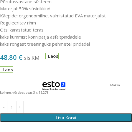
Põrutusvastane süsteem
Materjal: 50% süsinikkiud
Käepide: ergonoomiline, valmistatud EVA materjalist
Reguleeritav rihm
Ots: karastatud teras
kaks kummist kõnnipatja asfaltpindadele
kaks rõngast treeninguks pehmetel pindadel
48.80
€
Laos
sis.KM
Laos
Maksa
kolmes võrdses osas 3 x 16.27€
Lisa Korvi