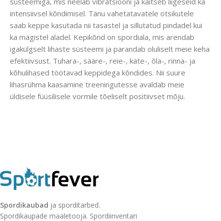
süsteemiga, mis neelab vibratsiooni ja kaitseb liigeseid ka
intensiivsel kõndimisel. Tänu vahetatavatele otsikutele
saab keppe kasutada nii tasastel ja sillutatud pindadel kui
ka mägistel aladel. Kepikõnd on spordiala, mis arendab
igakülgselt lihaste süsteemi ja parandab oluliselt meie keha
efektiivsust. Tuhara-, sääre-, reie-, käte-, õla-, rinna- ja
kõhulihased töötavad keppidega kõndides. Nii suure
lihasrühma kaasamine treeningutesse avaldab meie
üldisele füüsilisele vormile tõeliselt positiivset mõju.
Spordikaubad
ja sporditarbed.
Spordikaupade maaletooja. Spordiinventari