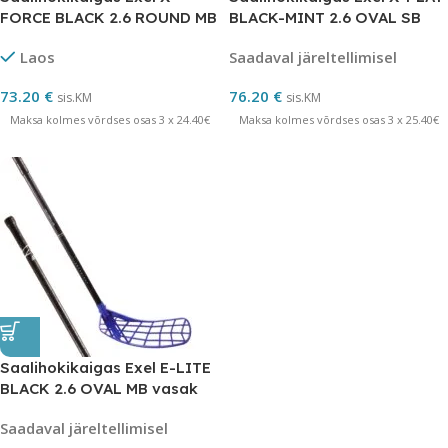
FORCE BLACK 2.6 ROUND MB
BLACK-MINT 2.6 OVAL SB
vasak 103
vasak 101
Laos
Saadaval järeltellimisel
73.20
€
76.20
€
sis.KM
sis.KM
Maksa kolmes võrdses osas 3 x 24.40€
Maksa kolmes võrdses osas 3 x 25.40€
Saalihokikaigas Exel E-LITE
BLACK 2.6 OVAL MB vasak
101
Saadaval järeltellimisel