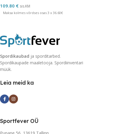
109.80
€
sis.KM
Maksa kolmes võrdses osas 3 x 36.60€
Spordikaubad
ja sporditarbed.
Spordikaupade maaletooja. Spordiinventari
müük.
Leia meid ka
Sportfever OÜ
Punane 56, 13619 Tallinn