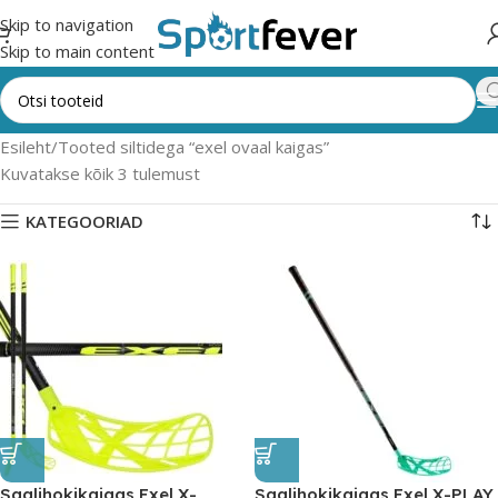
Skip to navigation
Skip to main content
Esileht
Tooted siltidega “exel ovaal kaigas”
Kuvatakse kõik 3 tulemust
KATEGOORIAD
Saalihokikaigas Exel X-
Saalihokikaigas Exel X-PLAY