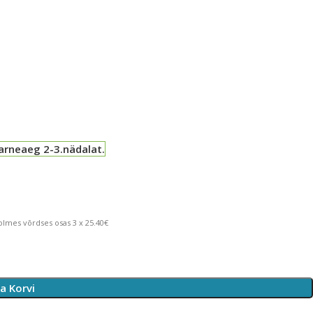
arneaeg 2-3.nädalat.
lmes võrdses osas 3 x 25.40€
sa Korvi