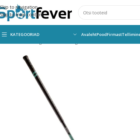
Skip to navigation
Skip to main content
KATEGOORIAD
Avaleht
Pood
Firmast
Tellimin
Esileht
Kõik kategooriad
Pallimängud
Saalihoki
Kaikad
EXEL
Sa