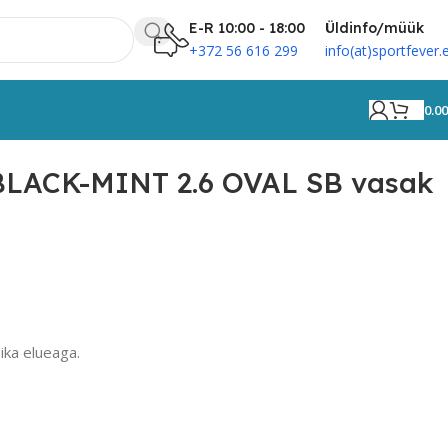
E-R 10:00 - 18:00
Üldinfo/müük
+372 56 616 299
info(at)sportfever.
0.0
 BLACK-MINT 2.6 OVAL SB vasak
ika elueaga.