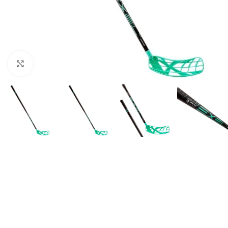
Suurendamiseks klõpsake