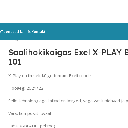
e
Teenused Ja Info
Kontakt
alihokikaigas Exel X-PLAY BLACK-MINT 2.6 OVAL SB vasak 101
Saalihokikaigas Exel X-PLAY
101
X-Play on ilmselt kõige tuntum Exeli toode.
Hooaeg: 2021/22
Selle tehnoloogiaga kaikad on kerged, väga vastupidavad ja p
Vars: komposiit, ovaal
Laba: X-BLADE (pehme)