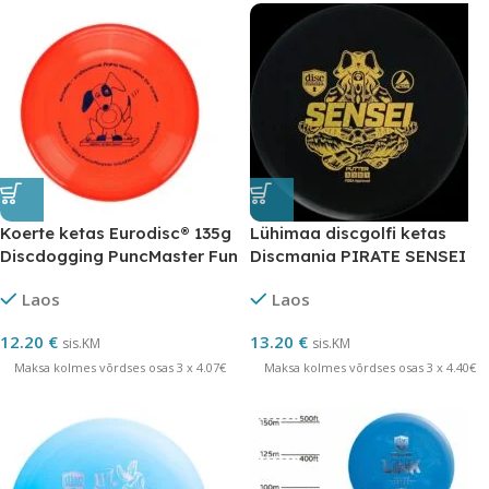
Koerte ketas Eurodisc® 135g
Lühimaa discgolfi ketas
Discdogging PuncMaster Fun
Discmania PIRATE SENSEI
Award
ACTIVE BLACK 3/3/0/1
Laos
Laos
12.20
€
13.20
€
sis.KM
sis.KM
Maksa kolmes võrdses osas 3 x 4.07€
Maksa kolmes võrdses osas 3 x 4.40€