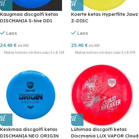
Kaugmaa discgolfi ketas
Koerte ketas Hyperflite Jawz
DISCMANIA S-line DD1
Z-DISC
Laos
Laos
24.40
€
25.40
€
sis.KM
sis.KM
Maksa kolmes võrdses osas 3 x 8.13€
Maksa kolmes võrdses osas 3 x 8.47€
Keskmaa discgolfi ketas
Lühimaa discgolfi ketas
DISCMANIA NEO ORIGIN
Discmania LUX VAPOR Cloud