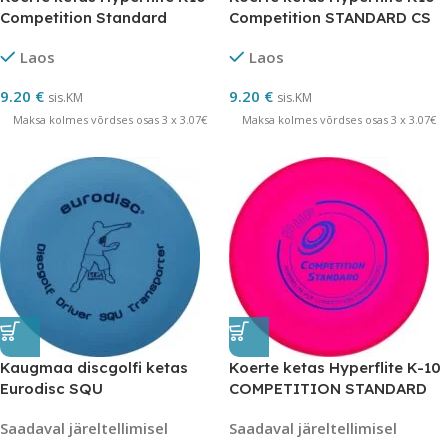
Competition Standard
Competition STANDARD CS
PUP
Laos
Laos
9.20
€
9.20
€
sis.KM
sis.KM
Maksa kolmes võrdses osas 3 x 3.07€
Maksa kolmes võrdses osas 3 x 3.07€
Kaugmaa discgolfi ketas
Koerte ketas Hyperflite K-10
Eurodisc SQU
COMPETITION STANDARD
PUP
Saadaval järeltellimisel
Saadaval järeltellimisel