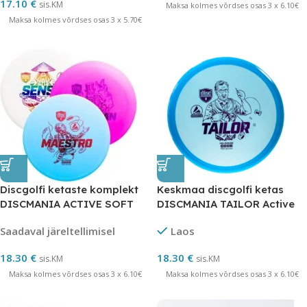
17.10
€
sis.KM
Maksa kolmes võrdses osas 3 x 6.10€
Maksa kolmes võrdses osas 3 x 5.70€
Discgolfi ketaste komplekt
Keskmaa discgolfi ketas
DISCMANIA ACTIVE SOFT
DISCMANIA TAILOR Active
BEGINNER
Premium
Saadaval järeltellimisel
Laos
18.30
€
18.30
€
sis.KM
sis.KM
Maksa kolmes võrdses osas 3 x 6.10€
Maksa kolmes võrdses osas 3 x 6.10€