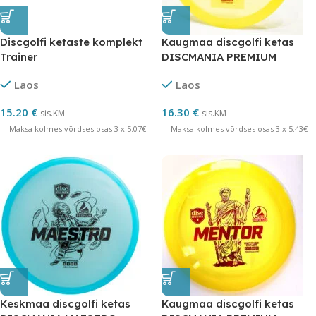
Discgolfi ketaste komplekt
Kaugmaa discgolfi ketas
Trainer
DISCMANIA PREMIUM
MAGICIAN 6/4/0/2
Laos
Laos
15.20
€
16.30
€
sis.KM
sis.KM
Maksa kolmes võrdses osas 3 x 5.07€
Maksa kolmes võrdses osas 3 x 5.43€
Keskmaa discgolfi ketas
Kaugmaa discgolfi ketas