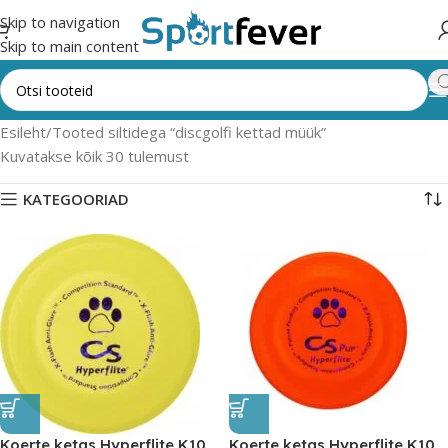
Skip to navigation
Skip to main content
Esileht
Tooted siltidega “discgolfi kettad müük”
Kuvatakse kõik 30 tulemust
KATEGOORIAD
Koerte ketas Hyperflite K10
Koerte ketas Hyperflite K10