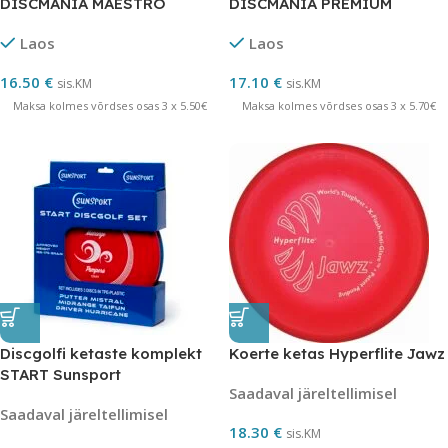
DISCMANIA MAESTRO
DISCMANIA PREMIUM
4/3/0/2
MENTOR
Laos
Laos
16.50
€
17.10
€
sis.KM
sis.KM
Maksa kolmes võrdses osas 3 x 5.50€
Maksa kolmes võrdses osas 3 x 5.70€
Discgolfi ketaste komplekt
Koerte ketas Hyperflite Jawz
START Sunsport
Saadaval järeltellimisel
Saadaval järeltellimisel
18.30
€
sis.KM