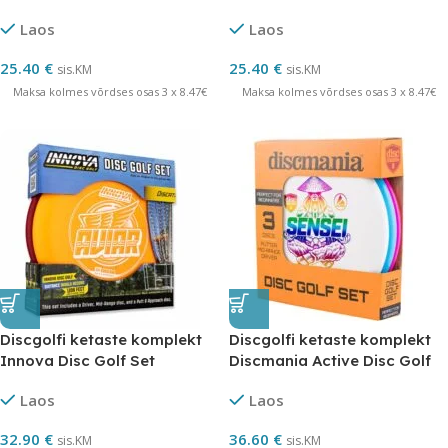
Evolution
Breaker April
Laos
Laos
25.40
€
25.40
€
sis.KM
sis.KM
Maksa kolmes võrdses osas 3 x 8.47€
Maksa kolmes võrdses osas 3 x 8.47€
Discgolfi ketaste komplekt
Discgolfi ketaste komplekt
Innova Disc Golf Set
Discmania Active Disc Golf
Set
Laos
Laos
32.90
€
36.60
€
sis.KM
sis.KM