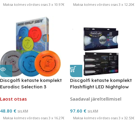
Maksa kolmes võrdses osas 3 x 10.97€
Maksa kolmes võrdses osas 3 x 12.20€
Discgolfi ketaste komplekt
Discgolfi ketaste komplekt
Eurodisc Selection 3
Flashflight LED Nightglow
MARMOR
Laost otsas
Saadaval järeltellimisel
48.80
€
97.60
€
sis.KM
sis.KM
Maksa kolmes võrdses osas 3 x 16.27€
Maksa kolmes võrdses osas 3 x 32.53€