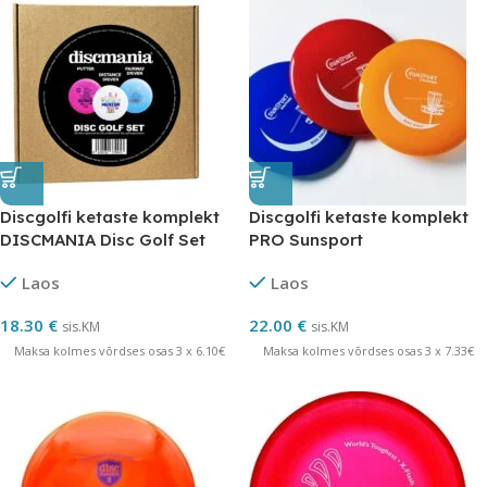
Discgolfi ketaste komplekt
Discgolfi ketaste komplekt
DISCMANIA Disc Golf Set
PRO Sunsport
Laos
Laos
18.30
€
22.00
€
sis.KM
sis.KM
Maksa kolmes võrdses osas 3 x 6.10€
Maksa kolmes võrdses osas 3 x 7.33€