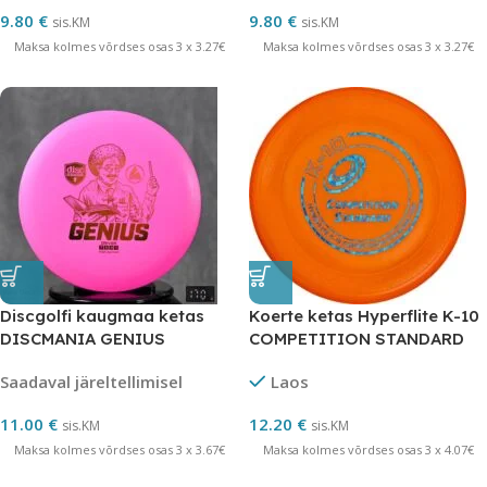
9.80
€
9.80
€
sis.KM
sis.KM
Maksa kolmes võrdses osas 3 x 3.27€
Maksa kolmes võrdses osas 3 x 3.27€
Discgolfi kaugmaa ketas
Koerte ketas Hyperflite K-10
DISCMANIA GENIUS
COMPETITION STANDARD
7/5/-4/1
Saadaval järeltellimisel
Laos
11.00
€
12.20
€
sis.KM
sis.KM
Maksa kolmes võrdses osas 3 x 3.67€
Maksa kolmes võrdses osas 3 x 4.07€