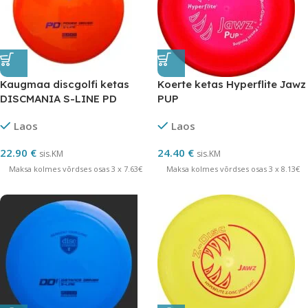
Kaugmaa discgolfi ketas
Koerte ketas Hyperflite Jawz
DISCMANIA S-LINE PD
PUP
10/4/0/3
Laos
Laos
22.90
€
24.40
€
sis.KM
sis.KM
Maksa kolmes võrdses osas 3 x 7.63€
Maksa kolmes võrdses osas 3 x 8.13€