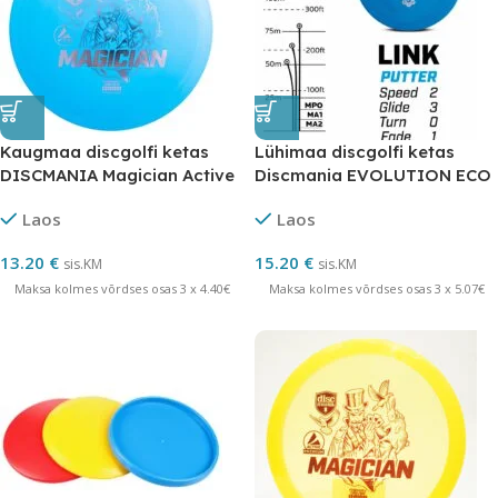
Kaugmaa discgolfi ketas
Lühimaa discgolfi ketas
DISCMANIA Magician Active
Discmania EVOLUTION ECO
SOFT LINK
Laos
Laos
13.20
€
15.20
€
sis.KM
sis.KM
Maksa kolmes võrdses osas 3 x 4.40€
Maksa kolmes võrdses osas 3 x 5.07€