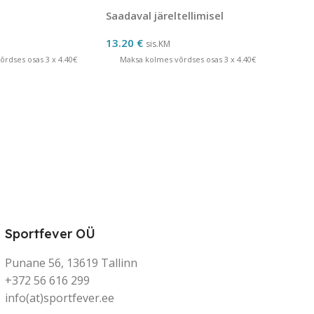
Saadaval järeltellimisel
13.20
€
sis.KM
rdses osas 3 x 4.40€
Maksa kolmes võrdses osas 3 x 4.40€
Sportfever OÜ
Punane 56, 13619 Tallinn
+372 56 616 299
info(at)sportfever.ee