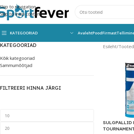
Skip to navigation
Skip to main content
KATEGOORIAD
Avaleht
Pood
Firmast
Tellimin
KATEGOORIAD
Esileht
Tooted 
Kõik kategooriad
Sammumõõtjad
FILTREERI HINNA JÄRGI
SULGPALLID
TOURNAMENT