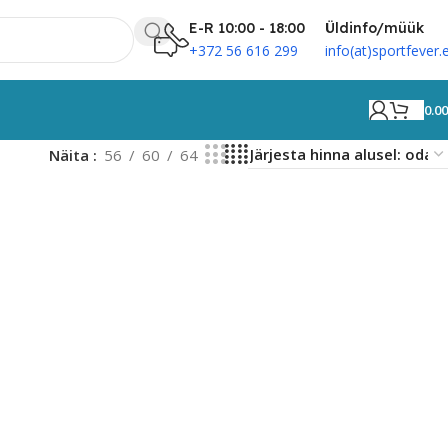
E-R 10:00 - 18:00
Üldinfo/müük
+372 56 616 299
info(at)sportfever.
0.0
Näita
56
60
64