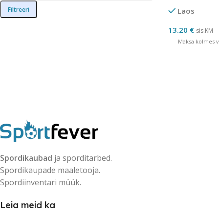
Filtreeri
Laos
13.20
€
sis.KM
Maksa kolmes võ
Spordikaubad
ja sporditarbed.
Spordikaupade maaletooja.
Spordiinventari müük.
Leia meid ka