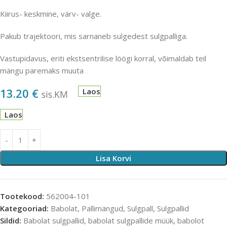
Kiirus- keskmine, värv- valge.
Pakub trajektoori, mis sarnaneb sulgedest sulgpalliga.
Vastupidavus, eriti ekstsentrilise löögi korral, võimaldab teil
mängu paremaks muuta
13.20
€
Laos
sis.KM
Laos
Lisa Korvi
Tootekood:
562004-101
Kategooriad:
Babolat
,
Pallimängud
,
Sulgpall
,
Sulgpallid
Sildid:
Babolat sulgpallid
,
babolat sulgpallide müük
,
babolot