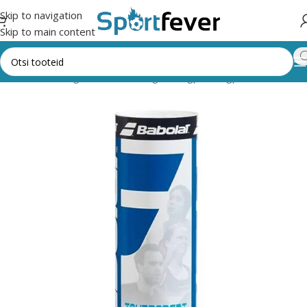
Skip to navigation
Skip to main content
sileht
Kõik kategooriad
Pallimängud
Sulgpall
Sulgpallid
Babolat