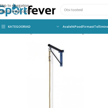
Skip to navigation
Skip to main content
KATEGOORIAD
Avaleht
Pood
Firmast
Tellimin
Esileht
Kõik kategooriad
Võimlemine
Köied, rõngad, konstrukts