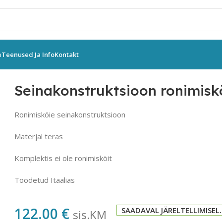
e
Teenused Ja Info
Kontakt
ioonid
Seinakonstruktsioon ronimisköiele
Seinakonstruktsioon ronimisk
Ronimisköie seinakonstruktsioon
Materjal teras
Komplektis ei ole ronimisköit
Toodetud Itaalias
122.00
€
SAADAVAL JÄRELTELLIMISEL.
sis.KM