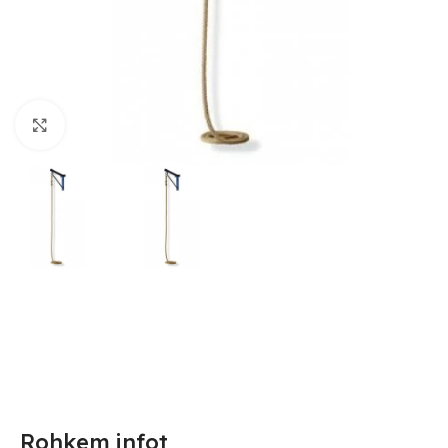
Suurendamiseks klõpsake
Rohkem infot