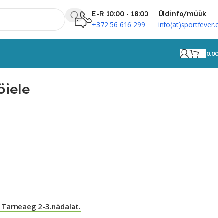
E-R 10:00 - 18:00
Üldinfo/müük
+372 56 616 299
info(at)sportfever.
0.0
öiele
 Tarneaeg 2-3.nädalat.