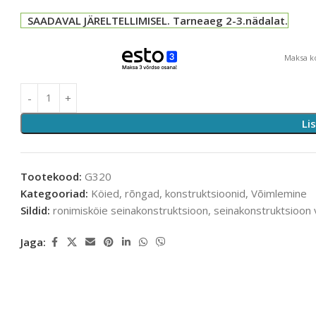
SAADAVAL JÄRELTELLIMISEL. Tarneaeg 2-3.nädalat.
Maksa ko
Li
Tootekood:
G320
Kategooriad:
Köied, rõngad, konstruktsioonid
,
Võimlemine
Sildid:
ronimisköie seinakonstruktsioon
,
seinakonstruktsioon
Jaga: