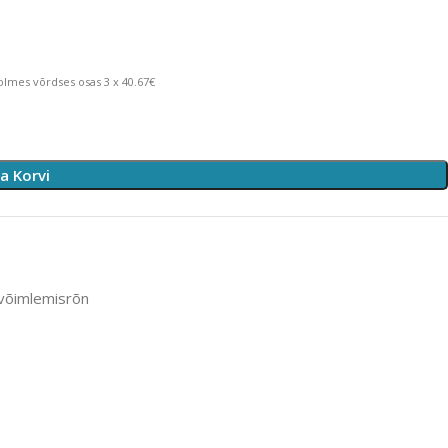
lmes võrdses osas 3 x 40.67€
sa Korvi
 võimlemisrõn