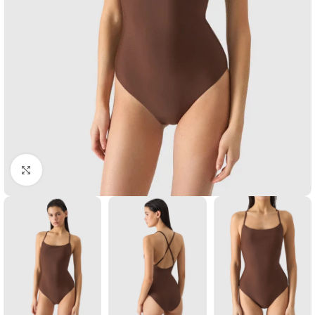
Suurendamiseks klõpsake