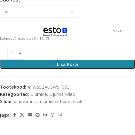
Maksa
kolmes võrdses osas 3 x 11.17€
Lisa Korvi
Tootekood:
4FWSS24USWSF053
Kategooriad:
Ujumine
,
Ujumisriided
Sildid:
ujumismüts
,
ujumismütside müük
Jaga: