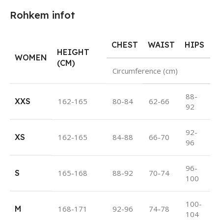
Rohkem infot
CHEST
WAIST
HIPS
HEIGHT
WOMEN
(CM)
Circumference (cm)
88-
XXS
162-165
80-84
62-66
92
92-
XS
162-165
84-88
66-70
96
96-
S
165-168
88-92
70-74
100
100-
M
168-171
92-96
74-78
104