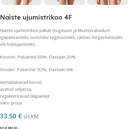
Naiste ujumistrikoo 4F
Naiste ujumistrikoo
pakub mugavust ja liikumisvabadust
igapäevasteks suvisteks tegevusteks, rannas lõõgastumiseks
või hobiujumiseks.
Koostis: Polüamiid 80%, Elastaan ​​20%.
Vooder: Polüester 92%, Elastaan ​​8%.
eemaldatavad korvid,
avatud seljaosa,
reguleeritavad õlapaelad
Värv: pruun
33.50
€
sis.KM
SUURUS