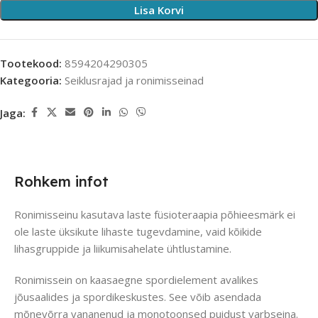
Lisa Korvi
Tootekood:
8594204290305
Kategooria:
Seiklusrajad ja ronimisseinad
Jaga:
Rohkem infot
Ronimisseinu kasutava laste füsioteraapia põhieesmärk ei
ole laste üksikute lihaste tugevdamine, vaid kõikide
lihasgruppide ja liikumisahelate ühtlustamine.
Ronimissein on kaasaegne spordielement avalikes
jõusaalides ja spordikeskustes. See võib asendada
mõnevõrra vananenud ja monotoonsed puidust varbseina.