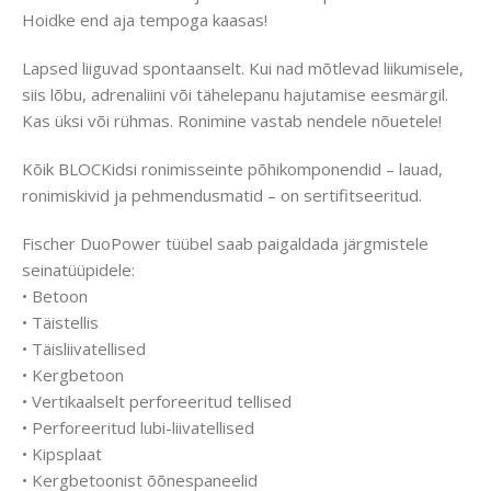
Hoidke end aja tempoga kaasas!
Lapsed liiguvad spontaanselt. Kui nad mõtlevad liikumisele,
siis lõbu, adrenaliini või tähelepanu hajutamise eesmärgil.
Kas üksi või rühmas. Ronimine vastab nendele nõuetele!
Kõik BLOCKidsi ronimisseinte põhikomponendid – lauad,
ronimiskivid ja pehmendusmatid – on sertifitseeritud.
Fischer DuoPower tüübel saab paigaldada järgmistele
seinatüüpidele:
• Betoon
• Täistellis
• Täisliivatellised
• Kergbetoon
• Vertikaalselt perforeeritud tellised
• Perforeeritud lubi-liivatellised
• Kipsplaat
• Kergbetoonist õõnespaneelid