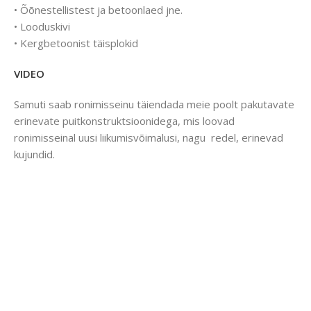
• Õõnestellistest ja betoonlaed jne.
• Looduskivi
• Kergbetoonist täisplokid
VIDEO
Samuti saab ronimisseinu täiendada meie poolt pakutavate
erinevate puitkonstruktsioonidega, mis loovad
ronimisseinal uusi liikumisvõimalusi, nagu redel, erinevad
kujundid.