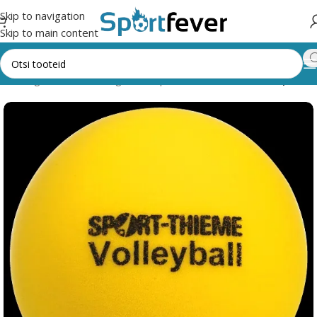
Skip to navigation
Skip to main content
ik kategooriad
Pallimängud
Võrkpall
Pallid
Vahtkummist pallid