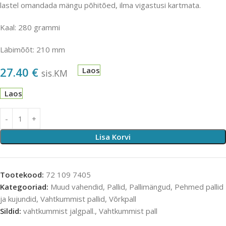
lastel omandada mängu põhitõed, ilma vigastusi kartmata.
Kaal: 280 grammi
Läbimõõt: 210 mm
27.40
€
Laos
sis.KM
Laos
Lisa Korvi
Tootekood:
72 109 7405
Kategooriad:
Muud vahendid
,
Pallid
,
Pallimängud
,
Pehmed pallid
ja kujundid
,
Vahtkummist pallid
,
Võrkpall
Sildid:
vahtkummist jalgpall.
,
Vahtkummist pall