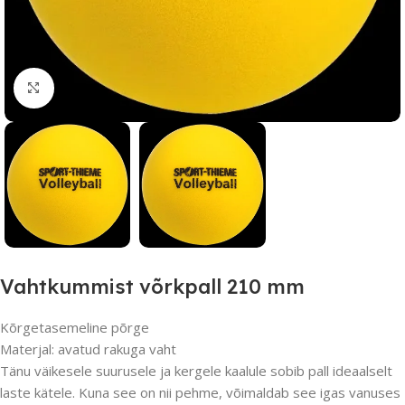
Suurendamiseks klõpsake
Vahtkummist võrkpall 210 mm
Kõrgetasemeline põrge
Materjal: avatud rakuga vaht
Tänu väikesele suurusele ja kergele kaalule sobib pall ideaalselt
laste kätele. Kuna see on nii pehme, võimaldab see igas vanuses