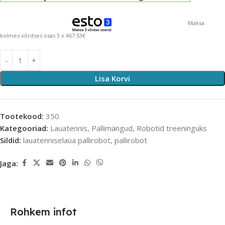
Maksa
kolmes võrdses osas 3 x 467.53€
Lisa Korvi
Tootekood:
350
Kategooriad:
Lauatennis
,
Pallimängud
,
Robotid treeninguks
Sildid:
lauatenniselaua pallirobot
,
pallirobot
Jaga:
Rohkem infot