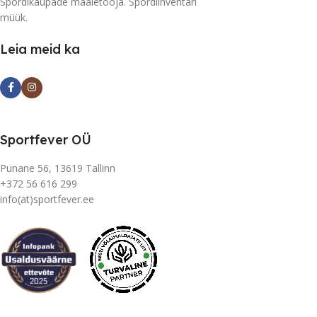
Spordikaupade maaletooja. Spordiinventari
müük.
Leia meid ka
Sportfever OÜ
Punane 56, 13619 Tallinn
+372 56 616 299
info(at)sportfever.ee