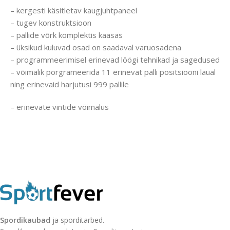
– kergesti käsitletav kaugjuhtpaneel
– tugev konstruktsioon
– pallide võrk komplektis kaasas
– üksikud kuluvad osad on saadaval varuosadena
– programmeerimisel erinevad löögi tehnikad ja sagedused
– võimalik porgrameerida 11 erinevat palli positsiooni laual
ning erinevaid harjutusi 999 pallile
– erinevate vintide võimalus
Spordikaubad
ja sporditarbed.