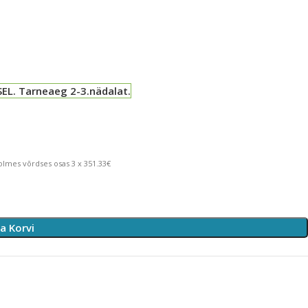
EL. Tarneaeg 2-3.nädalat.
lmes võrdses osas 3 x 351.33€
sa Korvi