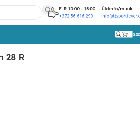
E-R 10:00 - 18:00
Üldinfo/müük
+372 56 616 299
info(at)sportfever.
0.0
h 28 R