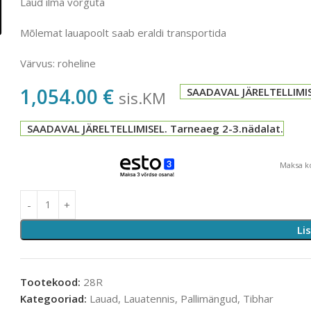
Laud ilma võrguta
Mõlemat lauapoolt saab eraldi transportida
Värvus: roheline
1,054.00
€
SAADAVAL JÄRELTELLIMIS
sis.KM
SAADAVAL JÄRELTELLIMISEL. Tarneaeg 2-3.nädalat.
Maksa ko
Li
Tootekood:
28R
Kategooriad:
Lauad
,
Lauatennis
,
Pallimängud
,
Tibhar