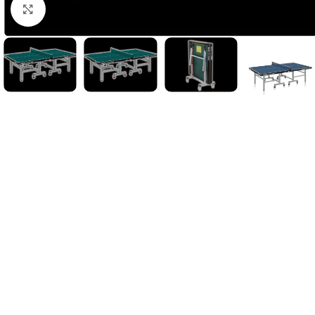
Suurendamiseks klõpsake