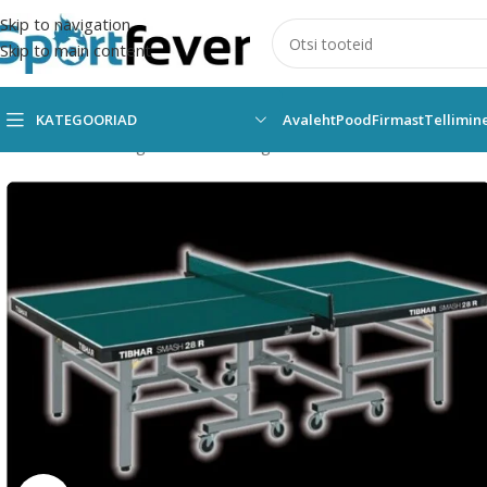
Skip to navigation
Skip to main content
KATEGOORIAD
Avaleht
Pood
Firmast
Tellimin
Esileht
Kõik kategooriad
Pallimängud
Lauatennis
Lauad
Tibhar