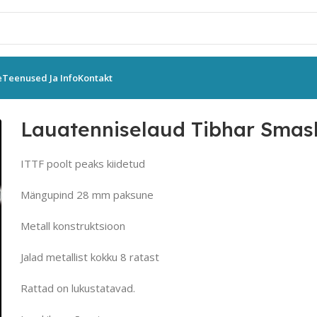
e
Teenused Ja Info
Kontakt
Lauatenniselaud Tibhar Smash 28 R
Lauatenniselaud Tibhar Smas
ITTF poolt peaks kiidetud
Mängupind 28 mm paksune
Metall konstruktsioon
Jalad metallist kokku 8 ratast
Rattad on lukustatavad.