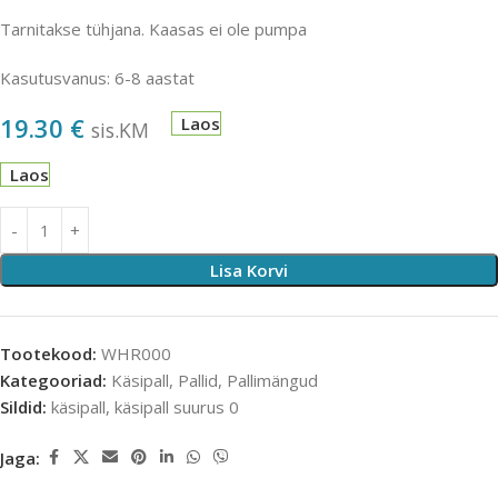
Tarnitakse tühjana. Kaasas ei ole pumpa
Kasutusvanus: 6-8 aastat
19.30
€
Laos
sis.KM
Laos
Lisa Korvi
Tootekood:
WHR000
Kategooriad:
Käsipall
,
Pallid
,
Pallimängud
Sildid:
käsipall
,
käsipall suurus 0
Jaga: