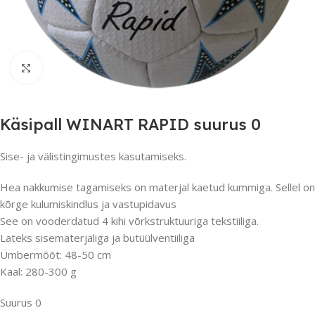
Suurendamiseks klõpsake
Käsipall WINART RAPID suurus 0
Sise- ja välistingimustes kasutamiseks.
Hea nakkumise tagamiseks on materjal kaetud kummiga. Sellel on
kõrge kulumiskindlus ja vastupidavus
See on vooderdatud 4 kihi võrkstruktuuriga tekstiiliga.
Lateks sisematerjaliga ja butüülventiiliga
Ümbermõõt: 48-50 cm
Kaal: 280-300 g
Suurus 0