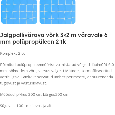
Jalgpallivärava võrk 3×2 m väravale 6
mm polüpropüleen 2 tk
Komplekt 2 tk
Põimitud polüpropüleennöörist valmistatud võrgud läbimõõt 6,0
mm, sõlmedeta võrk, värvus valge, UV-kindel, termofikseeritud,
vetthülgav. Täielikult servatud ümber perimeetri, et suurendada
tugevust ja vastupidavust.
Mõõdud: pikkus 300 cm; kõrgus200 cm
Sügavus: 100 cm ülevalt ja alt