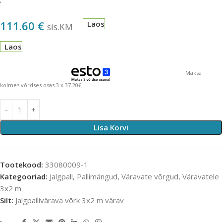
‘
111.60
€
Laos
sis.KM
Laos
Maksa
kolmes võrdses osas 3 x 37.20€
Lisa Korvi
Tootekood:
33080009-1
Kategooriad:
Jalgpall
,
Pallimängud
,
Väravate võrgud
,
Väravatele
3x2 m
Silt:
Jalgpallivärava võrk 3x2 m värav