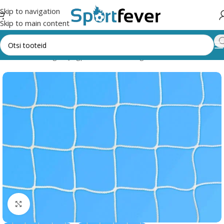
Skip to navigation
Skip to main content
ooriad
Pallimängud
Jalgpall
Väravate võrgud
Väravatele 3x2 m
Suurendamiseks klõpsake