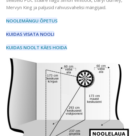
selliseid PDC staare nagu Simon Whitlock, Daryl Gurney,
Mervyn King ja paljusid rahvusvahelisi mängijaid.
NOOLEMÄNGU ÕPETUS
KUIDAS VISATA NOOLI
KUIDAS NOOLT KÄES HOIDA