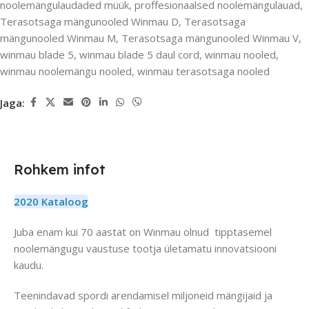
noolemängulaudaded müük
,
proffesionaalsed noolemängulauad
,
Terasotsaga mängunooled Winmau D
,
Terasotsaga
mängunooled Winmau M
,
Terasotsaga mängunooled Winmau V
,
winmau blade 5
,
winmau blade 5 daul cord
,
winmau nooled
,
winmau noolemängu nooled
,
winmau terasotsaga nooled
Jaga:
Rohkem infot
2020 Kataloog
Juba enam kui 70 aastat on Winmau olnud tipptasemel
noolemängugu vaustuse tootja ületamatu innovatsiooni
kaudu.
Teenindavad spordi arendamisel miljoneid mängijaid ja