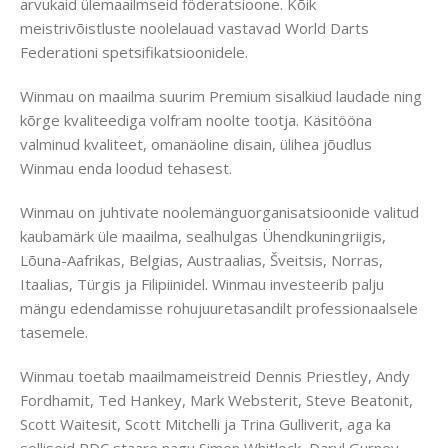
arvukaid ülemaailmseid föderatsioone. Kõik
meistrivõistluste noolelauad vastavad World Darts
Federationi spetsifikatsioonidele.
Winmau on maailma suurim Premium sisalkiud laudade ning
kõrge kvaliteediga volfram noolte tootja. Käsitööna
valminud kvaliteet, omanäoline disain, ülihea jõudlus
Winmau enda loodud tehasest.
Winmau on juhtivate noolemänguorganisatsioonide valitud
kaubamärk üle maailma, sealhulgas Ühendkuningriigis,
Lõuna-Aafrikas, Belgias, Austraalias, Šveitsis, Norras,
Itaalias, Türgis ja Filipiinidel. Winmau investeerib palju
mängu edendamisse rohujuuretasandilt professionaalsele
tasemele.
Winmau toetab maailmameistreid Dennis Priestley, Andy
Fordhamit, Ted Hankey, Mark Websterit, Steve Beatonit,
Scott Waitesit, Scott Mitchelli ja Trina Gulliverit, aga ka