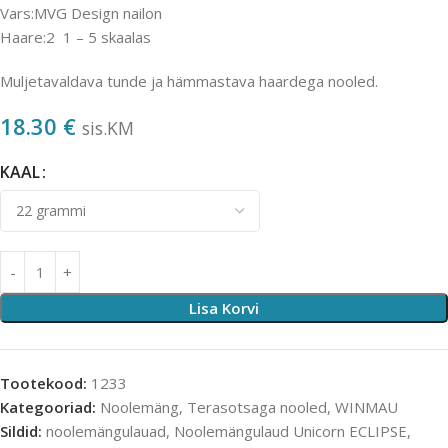
Vars:MVG Design nailon
Haare:2 1 – 5 skaalas
Muljetavaldava tunde ja hämmastava haardega nooled.
18.30
€
sis.KM
KAAL
Lisa Korvi
Tootekood:
1233
Kategooriad:
Noolemäng
,
Terasotsaga nooled
,
WINMAU
Sildid:
noolemängulauad
,
Noolemängulaud Unicorn ECLIPSE
,