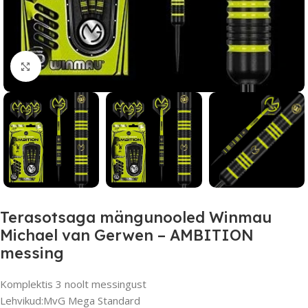
Suurendamiseks klõpsake
Terasotsaga mängunooled Winmau
Michael van Gerwen – AMBITION
messing
Komplektis 3 noolt messingust
Lehvikud:MvG Mega Standard