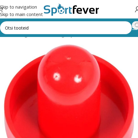
Skip to navigation
Skip to main content
ht
Kõik kategooriad
Lauamängud ja vahendid
Õhuhoki
Tarvikud