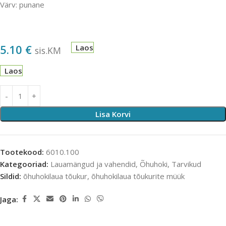
Värv: punane
5.10
€
Laos
sis.KM
Laos
Lisa Korvi
Tootekood:
6010.100
Kategooriad:
Lauamängud ja vahendid
,
Õhuhoki
,
Tarvikud
Sildid:
õhuhokilaua tõukur
,
õhuhokilaua tõukurite müük
Jaga: