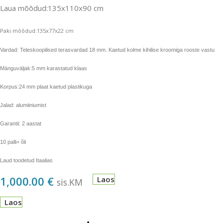
Laua mõõdud:135x110x90 cm
Paki mõõdud:135x77x22 cm
Vardad: Teleskoopilised terasvardad 18 mm. Kaetud kolme kihilise kroomiga rooste vastu
Mänguväljak:5 mm karastatud klaas
Korpus:24 mm plaat kaetud plastikuga
Jalad: alumiiniumist
Garantii: 2 aastat
10 palli+ õli
Laud toodetud Itaalias
1,000.00
€
Laos
sis.KM
Laos