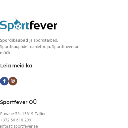
Spordikaubad
ja sporditarbed.
Spordikaupade maaletooja. Spordiinventari
müük.
Leia meid ka
Sportfever OÜ
Punane 56, 13619 Tallinn
+372 56 616 299
info(at)sportfever.ee