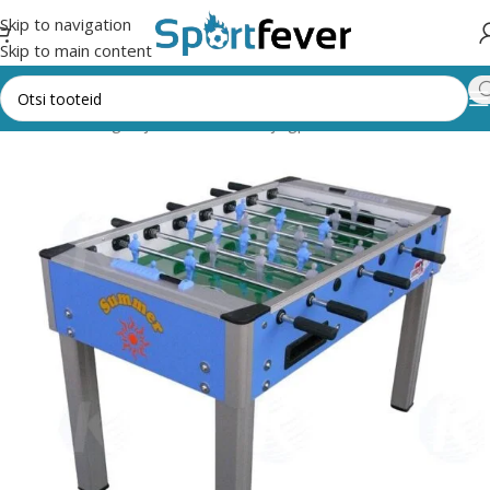
Skip to navigation
Skip to main content
oriad
Lauamängud ja vahendid
Lauajalgpall
Klassikalised lauad