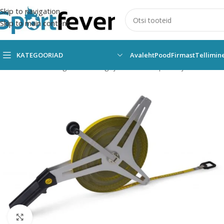
Skip to navigation
Skip to main content
KATEGOORIAD
Avaleht
Pood
Firmast
Tellimin
Esileht
Kõik kategooriad
Kergejõustik
Stardipakud ja muud
Mõõ
Suurendamiseks klõpsake