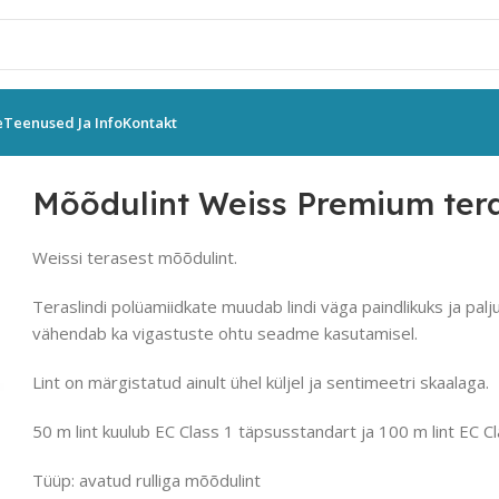
e
Teenused Ja Info
Kontakt
dulindid
Mõõdulint Weiss Premium teras 100 m
Mõõdulint Weiss Premium ter
Weissi terasest mõõdulint.
Teraslindi polüamiidkate muudab lindi väga paindlikuks ja pal
vähendab ka vigastuste ohtu seadme kasutamisel.
Lint on märgistatud ainult ühel küljel ja sentimeetri skaalaga.
50 m lint kuulub EC Class 1 täpsusstandart ja 100 m lint EC C
Tüüp: avatud rulliga mõõdulint