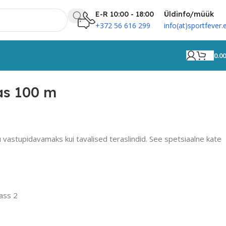
E-R 10:00 - 18:00
Üldinfo/müük
+372 56 616 299
info(at)sportfever.
0.0
as 100 m
ju vastupidavamaks kui tavalised teraslindid. See spetsiaalne kate
lass 2