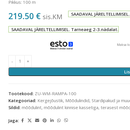
Pikkus: 100 m
219.50
€
SAADAVAL JÄRELTELLIMISEL.
sis.KM
SAADAVAL JÄRELTELLIMISEL. Tarneaeg 2-3.nädalat.
Maksa ko
Li
Tootekood:
ZU-WM-RAMPA-100
Kategooriad:
Kergejõustik
,
Mõõdulindid
,
Stardipakud ja mu
Sildid:
mõõdulint
,
mõõdulint kinnise kassetiga
,
terasest mõõd
Jaga: