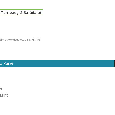
 Tarneaeg 2-3.nädalat.
lmes võrdses osas 3 x 73.17€
sa Korvi
ud
ulint