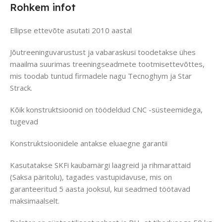
Rohkem infot
Ellipse ettevõte asutati 2010 aastal
Jõutreeninguvarustust ja vabaraskusi toodetakse ühes
maailma suurimas treeningseadmete tootmisettevõttes,
mis toodab tuntud firmadele nagu Tecnoghym ja Star
Strack.
Kõik konstruktsioonid on töödeldud CNC -süsteemidega,
tugevad
Konstruktsioonidele antakse eluaegne garantii
Kasutatakse SKFi kaubamärgi laagreid ja rihmarattaid
(Saksa päritolu), tagades vastupidavuse, mis on
garanteeritud 5 aasta jooksul, kui seadmed töötavad
maksimaalselt.