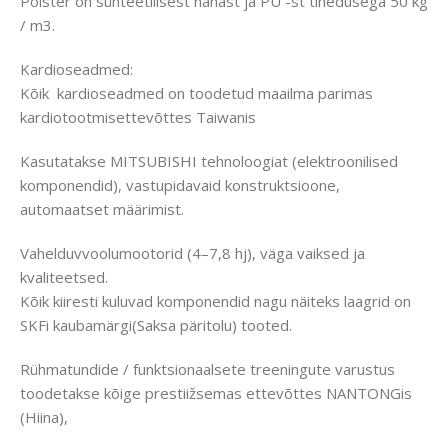
Polster on sünteetilisest nahast ja PU -st tihedusega 50 kg
/ m3.
Kardioseadmed:
Kõik kardioseadmed on toodetud maailma parimas
kardiotootmisettevõttes Taiwanis
Kasutatakse MITSUBISHI tehnoloogiat (elektroonilised
komponendid), vastupidavaid konstruktsioone,
automaatset määrimist.
Vahelduvvoolumootorid (4–7,8 hj), väga vaiksed ja
kvaliteetsed.
Kõik kiiresti kuluvad komponendid nagu näiteks laagrid on
SKFi kaubamärgi(Saksa päritolu) tooted.
Rühmatundide / funktsionaalsete treeningute varustus
toodetakse kõige prestiižsemas ettevõttes NANTONGis
(Hiina),