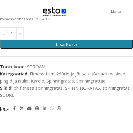
Maksa
kolmes võrdses osas 3 x 304.90€
Lisa Korvi
Tootekood:
STROAM
Kategooriad:
Fitness,trenažöörid ja jõusaal
,
Jõusaali masinad,
pingid ja riiulid
,
Kardio
,
Spinningratas
,
Spinningrattad
Sildid:
bh fitness spinningratas
,
SPINNINGRATAS
,
spinningratas
SDUKE
Jaga: