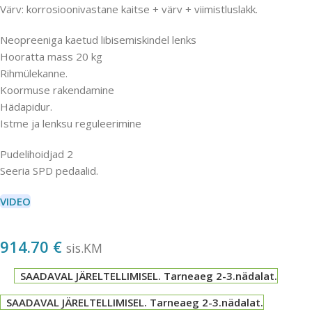
Värv: korrosioonivastane kaitse + värv + viimistluslakk.
Neopreeniga kaetud libisemiskindel lenks
Hooratta mass 20 kg
Rihmülekanne.
Koormuse rakendamine
Hädapidur.
Istme ja lenksu reguleerimine
Pudelihoidjad 2
Seeria SPD pedaalid.
VIDEO
914.70
€
sis.KM
SAADAVAL JÄRELTELLIMISEL. Tarneaeg 2-3.nädalat.
SAADAVAL JÄRELTELLIMISEL. Tarneaeg 2-3.nädalat.