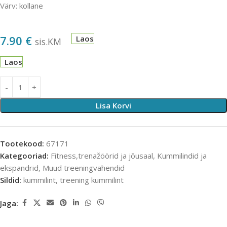
Värv: kollane
7.90
€
Laos
sis.KM
Laos
Lisa Korvi
Tootekood:
67171
Kategooriad:
Fitness,trenažöörid ja jõusaal
,
Kummilindid ja
ekspandrid
,
Muud treeningvahendid
Sildid:
kummilint
,
treening kummilint
Jaga: