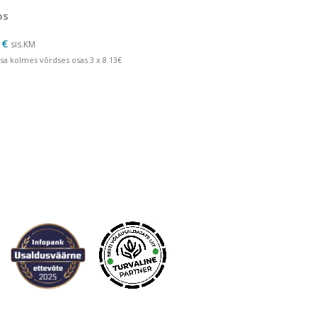
os
0
€
sis.KM
sa kolmes võrdses osas 3 x 8.13€