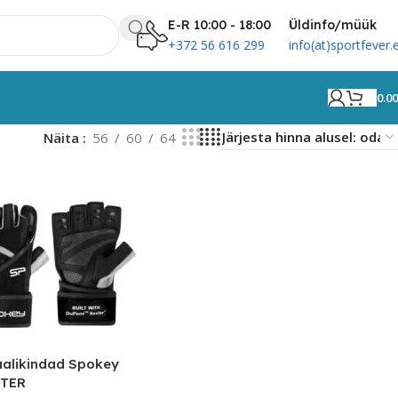
E-R 10:00 - 18:00
Üldinfo/müük
+372 56 616 299
info(at)sportfever.
0.0
Näita
56
60
64
alikindad Spokey
TER