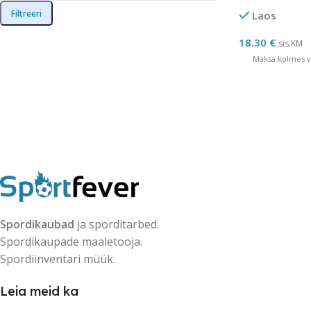
Filtreeri
Laos
18.30
€
sis.KM
Maksa kolmes võ
Spordikaubad
ja sporditarbed.
Spordikaupade maaletooja.
Spordiinventari müük.
Leia meid ka