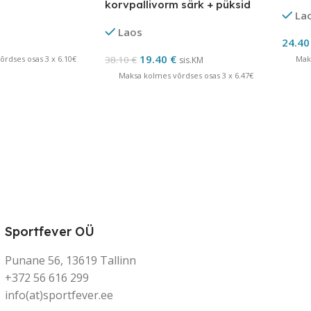
korvpallivorm särk + püksid
La
LÕPUMÜÜK
Laos
24.4
19.40
€
rdses osas 3 x 6.10€
38.10
€
Mak
sis.KM
Maksa kolmes võrdses osas 3 x 6.47€
Sportfever OÜ
Punane 56, 13619 Tallinn
+372 56 616 299
info(at)sportfever.ee