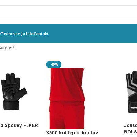
e
Teenused Ja Info
Kontakt
Suurus
L
-49%
ad Spokey HIKER
Jõusa
BOLS
X300 kahtepidi kantav