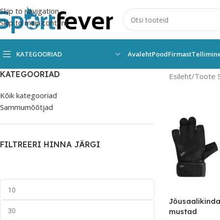
Skip to navigation
Skip to main content
KATEGOORIAD
Avaleht
Pood
Firmast
Tellimin
KATEGOORIAD
Esileht
Toote 
Kõik kategooriad
Sammumõõtjad
FILTREERI HINNA JÄRGI
Jõusaalikind
mustad