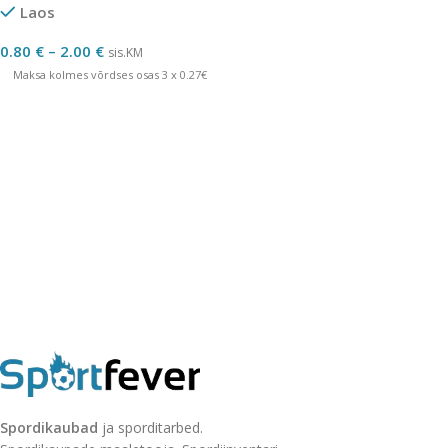
Laos
0.80
€
–
2.00
€
sis.KM
Maksa kolmes võrdses osas 3 x 0.27€
Spordikaubad
ja sporditarbed.