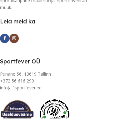
Spordikaupade maaletooja. Spordiinventari
müük.
Leia meid ka
Sportfever OÜ
Punane 56, 13619 Tallinn
+372 56 616 299
info(at)sportfever.ee