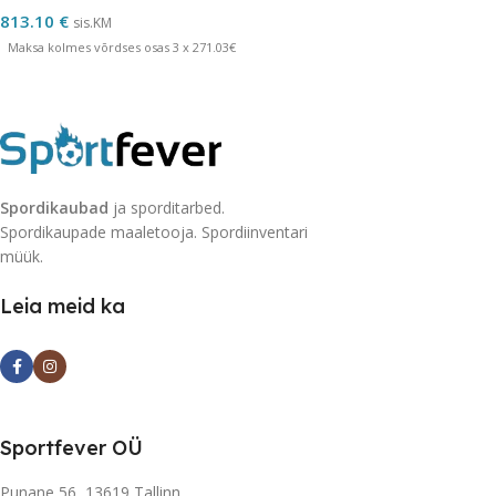
813.10
€
sis.KM
Maksa kolmes võrdses osas 3 x 271.03€
Spordikaubad
ja sporditarbed.
Spordikaupade maaletooja. Spordiinventari
müük.
Leia meid ka
Sportfever OÜ
Punane 56, 13619 Tallinn