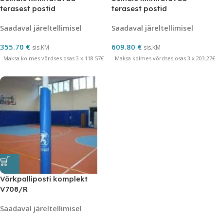
terasest postid
terasest postid
Saadaval järeltellimisel
Saadaval järeltellimisel
355.70
€
609.80
€
sis.KM
sis.KM
Maksa kolmes võrdses osas 3 x 118.57€
Maksa kolmes võrdses osas 3 x 203.27€
Võrkpalliposti komplekt
V708/R
Saadaval järeltellimisel