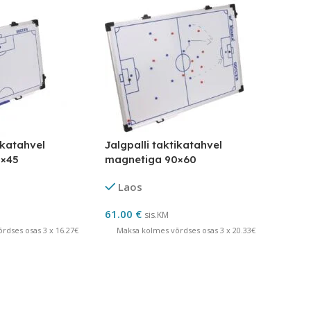
ikatahvel
Jalgpalli taktikatahvel
0×45
magnetiga 90×60
Laos
61.00
€
sis.KM
rdses osas 3 x 16.27€
Maksa kolmes võrdses osas 3 x 20.33€