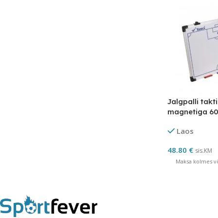
Jalgpalli takt
magnetiga 6
Laos
48.80
€
sis.KM
Maksa kolmes võ