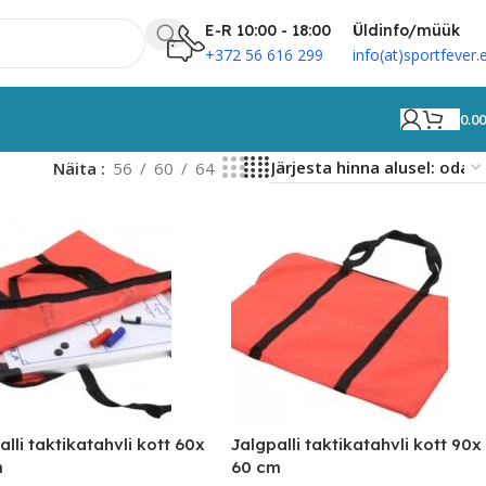
E-R 10:00 - 18:00
Üldinfo/müük
+372 56 616 299
info(at)sportfever.
0.0
Näita
56
60
64
alli taktikatahvli kott 60x
Jalgpalli taktikatahvli kott 90x
m
60 cm