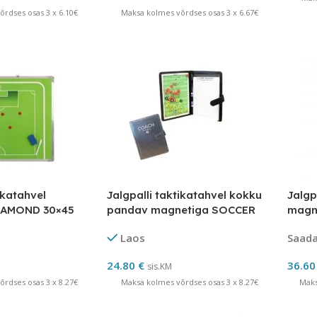
rdses osas 3 x 6.10€
Maksa kolmes võrdses osas 3 x 6.67€
ikatahvel
Jalgpalli taktikatahvel kokku
Jalgp
IAMOND 30×45
pandav magnetiga SOCCER
magn
MATCH
Laos
Saadav
24.80
€
36.6
sis.KM
rdses osas 3 x 8.27€
Maksa kolmes võrdses osas 3 x 8.27€
Maks