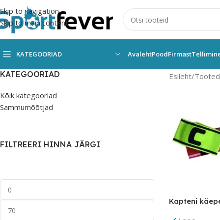
Skip to navigation
Skip to main content
KATEGOORIAD
Avaleht
Pood
Firmast
Tellimin
KATEGOORIAD
Esileht
Tooted s
Kõik kategooriad
Sammumõõtjad
FILTREERI HINNA JÄRGI
Kapteni käep