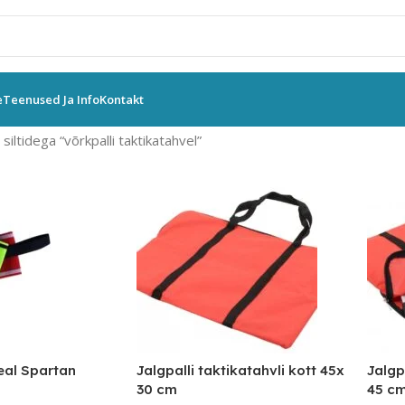
e
Teenused Ja Info
Kontakt
iltidega “võrkpalli taktikatahvel”
eal Spartan
Jalgpalli taktikatahvli kott 45x
Jalgp
30 cm
45 c