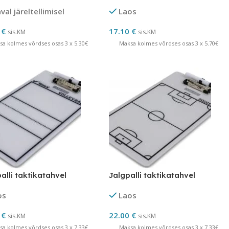
al järeltellimisel
Laos
0
€
17.10
€
sis.KM
sis.KM
sa kolmes võrdses osas 3 x 5.30€
Maksa kolmes võrdses osas 3 x 5.70€
alli taktikatahvel
Jalgpalli taktikatahvel
os
Laos
0
€
22.00
€
sis.KM
sis.KM
sa kolmes võrdses osas 3 x 7.33€
Maksa kolmes võrdses osas 3 x 7.33€