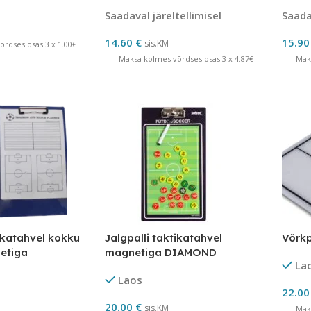
Saadaval järeltellimisel
Saadav
14.60
€
15.9
sis.KM
rdses osas 3 x 1.00€
Maksa kolmes võrdses osas 3 x 4.87€
Mak
tikatahvel kokku
Jalgpalli taktikatahvel
Võrkp
etiga
magnetiga DIAMOND
La
Laos
22.0
20.00
€
sis.KM
Mak