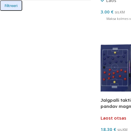
Laos
Filtreeri
3.00
€
sis.KM
Maksa kolmes võ
Jalgpalli tak
pandav magn
Laost otsas
18.30
€
sis.KM