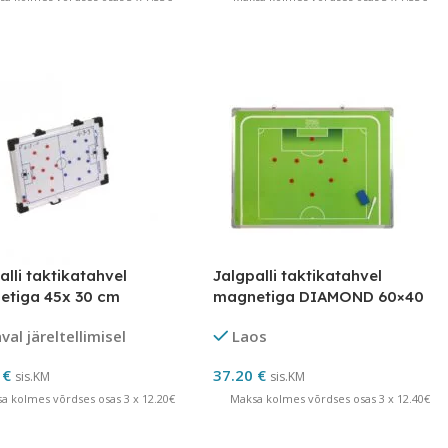
alli taktikatahvel
Jalgpalli taktikatahvel
etiga 45x 30 cm
magnetiga DIAMOND 60×40
al järeltellimisel
Laos
0
€
37.20
€
sis.KM
sis.KM
a kolmes võrdses osas 3 x 12.20€
Maksa kolmes võrdses osas 3 x 12.40€