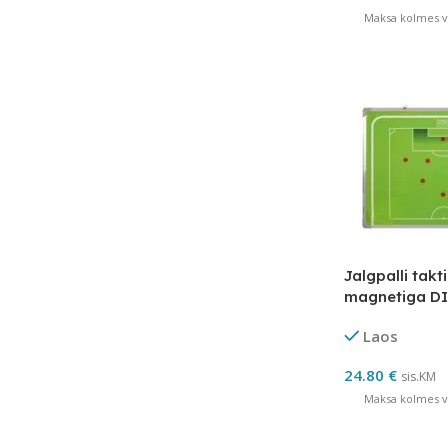
Maksa kolmes võ
Jalgpalli takt
magnetiga D
Laos
24.80
€
sis.KM
Maksa kolmes võ