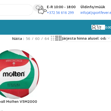
E-R 10:00 - 18:00
Üldinfo/müük
+372 56 616 299
info(at)sportfever.
0.0
Näita
56
60
64
all Molten V5M2000