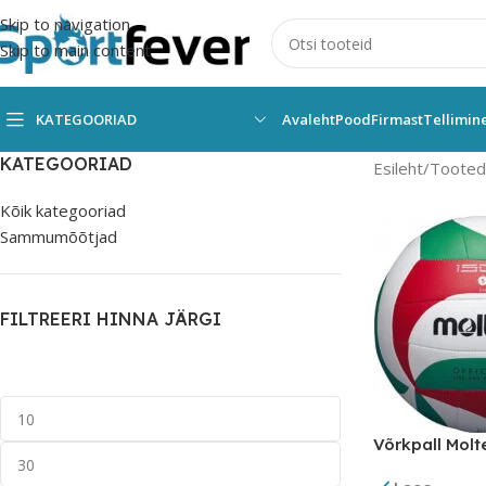
Skip to navigation
Skip to main content
KATEGOORIAD
Avaleht
Pood
Firmast
Tellimin
KATEGOORIAD
Esileht
Tooted 
Kõik kategooriad
Sammumõõtjad
FILTREERI HINNA JÄRGI
Võrkpall Mol