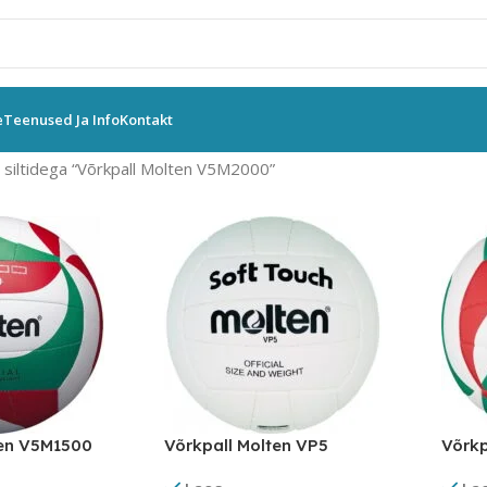
e
Teenused Ja Info
Kontakt
siltidega “Võrkpall Molten V5M2000”
ten V5M1500
Võrkpall Molten VP5
Võrkp