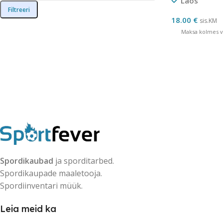
Laos
Filtreeri
18.00
€
sis.KM
Maksa kolmes võ
Spordikaubad
ja sporditarbed.
Spordikaupade maaletooja.
Spordiinventari müük.
Leia meid ka