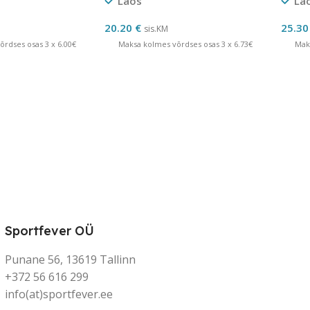
Laos
La
20.20
€
25.3
sis.KM
rdses osas 3 x 6.00€
Maksa kolmes võrdses osas 3 x 6.73€
Mak
Sportfever OÜ
Punane 56, 13619 Tallinn
+372 56 616 299
info(at)sportfever.ee