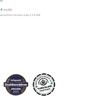
os
0
€
sis.KM
sa kolmes võrdses osas 3 x 8.43€