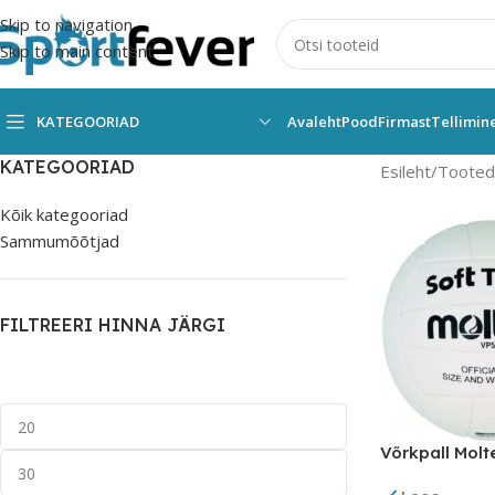
Skip to navigation
Skip to main content
KATEGOORIAD
Avaleht
Pood
Firmast
Tellimin
KATEGOORIAD
Esileht
Tooted 
Kõik kategooriad
Sammumõõtjad
FILTREERI HINNA JÄRGI
Võrkpall Molt