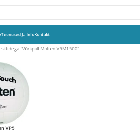
e
Teenused Ja Info
Kontakt
siltidega “Võrkpall Molten V5M1500”
en VP5