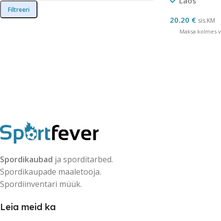
Laos
Filtreeri
20.20
€
sis.KM
Maksa kolmes võ
Spordikaubad
ja sporditarbed.
Spordikaupade maaletooja.
Spordiinventari müük.
Leia meid ka