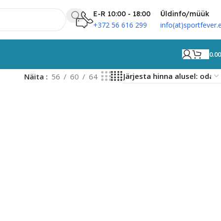
E-R 10:00 - 18:00
Üldinfo/müük
+372 56 616 299
info(at)sportfever.
0.0
Näita
56
60
64