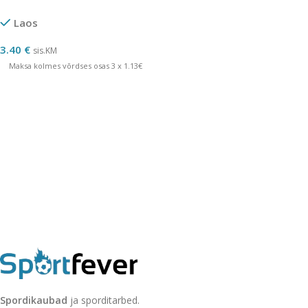
Laos
3.40
€
sis.KM
Maksa kolmes võrdses osas 3 x 1.13€
Spordikaubad
ja sporditarbed.