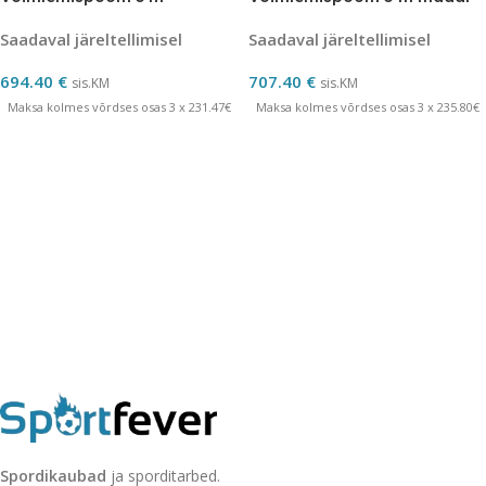
Saadaval järeltellimisel
Saadaval järeltellimisel
694.40
€
707.40
€
sis.KM
sis.KM
Maksa kolmes võrdses osas 3 x 231.47€
Maksa kolmes võrdses osas 3 x 235.80€
Spordikaubad
ja sporditarbed.