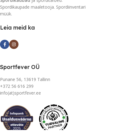
Spordikaubad
ja sporditarbed.
Spordikaupade maaletooja. Spordiinventari
müük.
Leia meid ka
Sportfever OÜ
Punane 56, 13619 Tallinn
+372 56 616 299
info(at)sportfever.ee