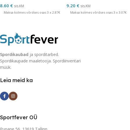
8.60
€
9.20
€
sis.KM
sis.KM
Maksa kolmes võrdses osas 3 x 2.87€
Maksa kolmes võrdses osas 3 x 3.07€
Spordikaubad
ja sporditarbed.
Spordikaupade maaletooja. Spordiinventari
müük.
Leia meid ka
Sportfever OÜ
Punane 56, 13619 Tallinn