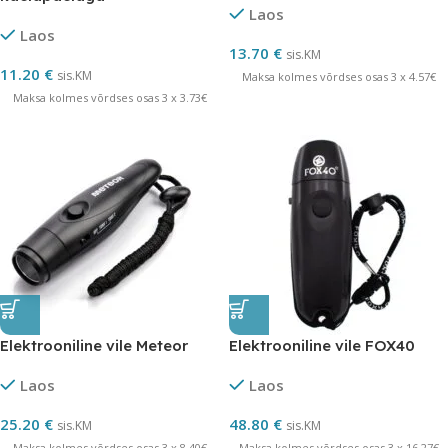
Laos
Laos
13.70
€
sis.KM
11.20
€
sis.KM
Maksa kolmes võrdses osas 3 x 4.57€
Maksa kolmes võrdses osas 3 x 3.73€
Elektrooniline vile Meteor
Elektrooniline vile FOX40
Laos
Laos
25.20
€
48.80
€
sis.KM
sis.KM
Maksa kolmes võrdses osas 3 x 8.40€
Maksa kolmes võrdses osas 3 x 16.27€