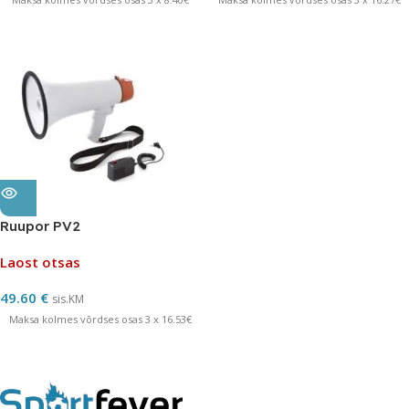
Ruupor PV2
Laost otsas
49.60
€
sis.KM
Maksa kolmes võrdses osas 3 x 16.53€