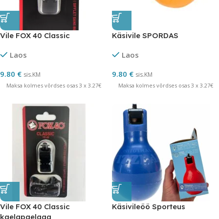
Vile FOX 40 Classic
Käsivile SPORDAS
Laos
Laos
9.80
€
9.80
€
sis.KM
sis.KM
Maksa kolmes võrdses osas 3 x 3.27€
Maksa kolmes võrdses osas 3 x 3.27€
Vile FOX 40 Classic
Käsivileöö Sporteus
kaelapaelaga