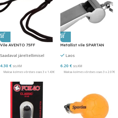
Vile AVENTO 75FF
Metallist vile SPARTAN
Saadaval järeltellimisel
Laos
4.30
€
6.20
€
sis.KM
sis.KM
Maksa kolmes võrdses osas 3 x 1.43€
Maksa kolmes võrdses osas 3 x 2.07€