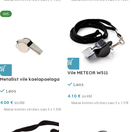
UUS
Vile METEOR W511
Metallist vile kaelapaelaga
Laos
Laos
4.10
€
sis.KM
4.00
€
sis.KM
Maksa kolmes võrdses osas 3 x 1.37€
Maksa kolmes võrdses osas 3 x 1.33€