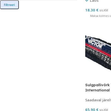
Laos
Filtreeri
18.30
€
sis.KM
Maksa kolmes võ
Sulgpallivõrk 
Internation
Saadaval järel
65.90
€
sis.KM