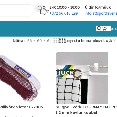
E-R 10:00 - 18:00
Üldinfo/müük
+372 56 616 299
info(at)sportfever.
0.0
Näita
56
60
64
allivõrk Victor C-7005
Sulgpallivõrk TOURNAMENT PP
1.2 mm kevlar kaabel