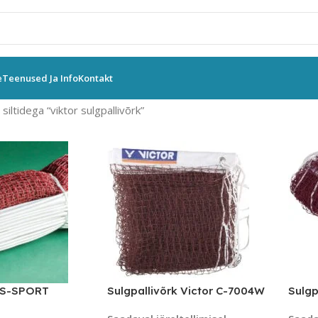
e
Teenused Ja Info
Kontakt
iltidega “viktor sulgpallivõrk”
k S-SPORT
Sulgpallivõrk Victor C-7004W
Sulgp