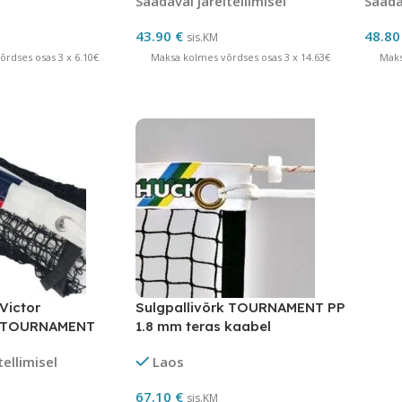
Saadaval järeltellimisel
Saadav
43.90
€
48.8
sis.KM
rdses osas 3 x 6.10€
Maksa kolmes võrdses osas 3 x 14.63€
Maks
Victor
Sulgpallivõrk TOURNAMENT PP
al TOURNAMENT
1.8 mm teras kaabel
tellimisel
Laos
67.10
€
sis.KM