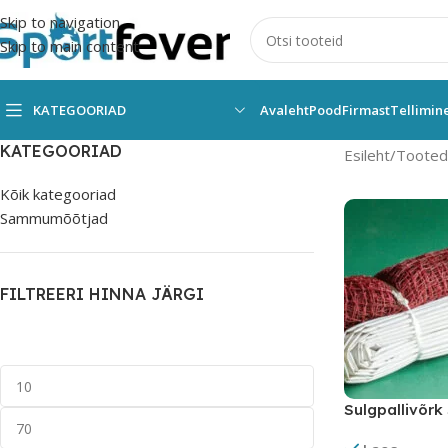
Skip to navigation
Skip to main content
KATEGOORIAD
Avaleht
Pood
Firmast
Tellimin
KATEGOORIAD
Esileht
Tooted s
Kõik kategooriad
Sammumõõtjad
FILTREERI HINNA JÄRGI
Sulgpallivõr