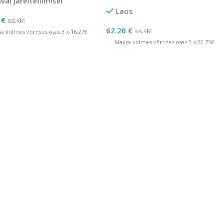
al järeltellimisel
Laos
0
€
sis.KM
62.20
€
sis.KM
a kolmes võrdses osas 3 x 16.27€
Maksa kolmes võrdses osas 3 x 20.73€