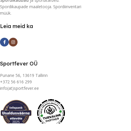
Spordikaubad
ja sporditarbed.
Spordikaupade maaletooja. Spordiinventari
müük.
Leia meid ka
Sportfever OÜ
Punane 56, 13619 Tallinn
+372 56 616 299
info(at)sportfever.ee