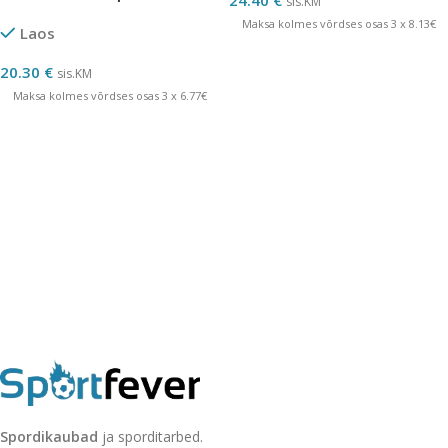
24.40
€
sis.KM
Maksa kolmes võrdses osas 3 x 8.13€
Laos
20.30
€
sis.KM
Maksa kolmes võrdses osas 3 x 6.77€
Spordikaubad
ja sporditarbed.