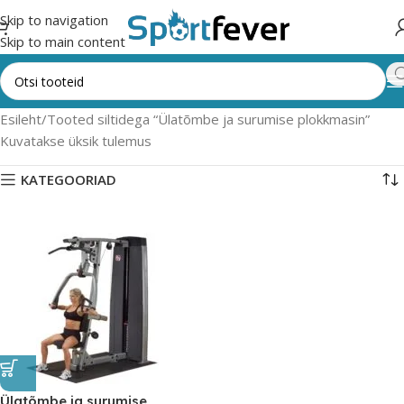
Skip to navigation
Skip to main content
Esileht
Tooted siltidega “Ülatõmbe ja surumise plokkmasin”
Kuvatakse üksik tulemus
KATEGOORIAD
Ülatõmbe ja surumise