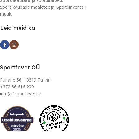
Spordikaubad
ja sporditarbed.
Spordikaupade maaletooja. Spordiinventari
müük.
Leia meid ka
Sportfever OÜ
Punane 56, 13619 Tallinn
+372 56 616 299
info(at)sportfever.ee