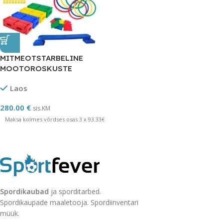
MITMEOTSTARBELINE
MOOTOROSKUSTE
ALUSTUS KOMPLEKT
Laos
280.00
€
sis.KM
Maksa kolmes võrdses osas 3 x 93.33€
Spordikaubad
ja sporditarbed.
Spordikaupade maaletooja. Spordiinventari
müük.