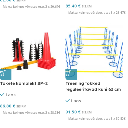
sis.KM
85.40
€
sis.KM
Maksa kolmes võrdses osas 3 x 20.67€
Maksa kolmes võrdses osas 3 x 28.47€
Tõkete komplekt SP-2
Treening tõkked
reguleeritavad kuni 63 cm
Laos
Laos
86.80
€
sis.KM
91.50
€
sis.KM
Maksa kolmes võrdses osas 3 x 28.93€
Maksa kolmes võrdses osas 3 x 30.50€