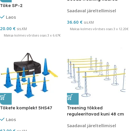
Tõke SP-2
Saadaval järeltellimisel
Laos
36.60
€
sis.KM
20.00
€
sis.KM
Maksa kolmes võrdses osas 3 x 12.20€
Maksa kolmes võrdses osas 3 x 6.67€
Tõkete komplekt 5HS47
Treening tõkked
reguleeritavad kuni 48 cm
Laos
Saadaval järeltellimisel
62.00
€