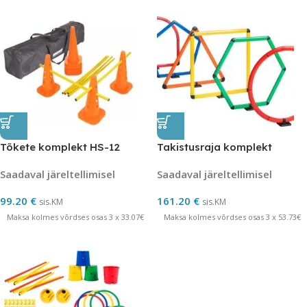
Tõkete komplekt HS-12
Takistusraja komplekt
Saadaval järeltellimisel
Saadaval järeltellimisel
99.20
€
161.20
€
sis.KM
sis.KM
Maksa kolmes võrdses osas 3 x 33.07€
Maksa kolmes võrdses osas 3 x 53.73€