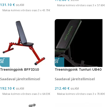
131.10
€
sis.KM
Maksa kolmes võrdses osas 3 x 57.60€
Maksa kolmes võrdses osas 3 x 43.70€
Treeningpink BFFID10
Treeningpink Tunturi UB40
Saadaval järeltellimisel
Saadaval järeltellimisel
192.10
€
212.40
€
sis.KM
sis.KM
Maksa kolmes võrdses osas 3 x 64.03€
Maksa kolmes võrdses osas 3 x 70.80€