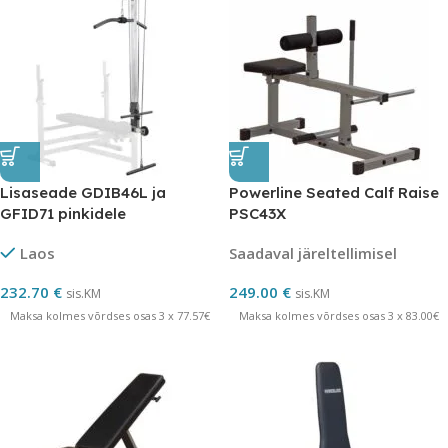
Lisaseade GDIB46L ja
Powerline Seated Calf Raise
GFID71 pinkidele
PSC43X
Laos
Saadaval järeltellimisel
232.70
€
249.00
€
sis.KM
sis.KM
Maksa kolmes võrdses osas 3 x 77.57€
Maksa kolmes võrdses osas 3 x 83.00€