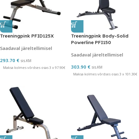
Treeningpink PFID125X
Treeningpink Body-Solid
Powerline PFI150
Saadaval järeltellimisel
Saadaval järeltellimisel
293.70
€
sis.KM
303.90
€
sis.KM
Maksa kolmes võrdses osas 3 x 97.90€
Maksa kolmes võrdses osas 3 x 101.30€