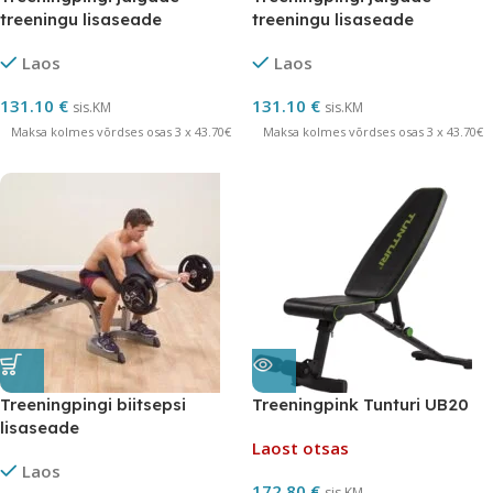
treeningu lisaseade
treeningu lisaseade
Laos
Laos
131.10
€
131.10
€
sis.KM
sis.KM
Maksa kolmes võrdses osas 3 x 43.70€
Maksa kolmes võrdses osas 3 x 43.70€
Treeningpingi biitsepsi
Treeningpink Tunturi UB20
lisaseade
Laost otsas
Laos
172.80
€
sis.KM