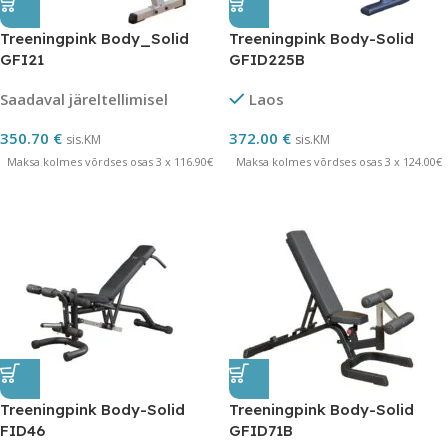
Treeningpink Body_Solid
Treeningpink Body-Solid
GFI21
GFID225B
Saadaval järeltellimisel
Laos
350.70
€
372.00
€
sis.KM
sis.KM
Maksa kolmes võrdses osas 3 x 116.90€
Maksa kolmes võrdses osas 3 x 124.00€
Treeningpink Body-Solid
Treeningpink Body-Solid
FID46
GFID71B