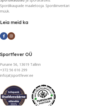
Spordikaubad
ja sporditarbed.
Spordikaupade maaletooja. Spordiinventari
müük.
Leia meid ka
Sportfever OÜ
Punane 56, 13619 Tallinn
+372 56 616 299
info(at)sportfever.ee