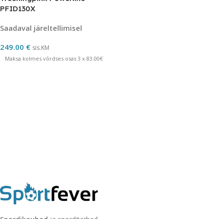
PFID130X
Saadaval järeltellimisel
249.00
€
sis.KM
Maksa kolmes võrdses osas 3 x 83.00€