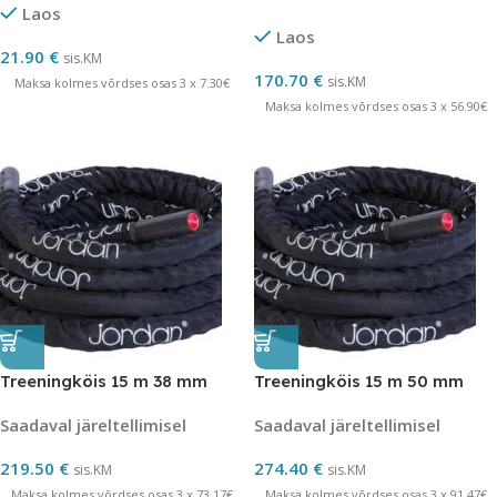
Laos
Laos
21.90
€
sis.KM
170.70
€
sis.KM
Maksa kolmes võrdses osas 3 x 7.30€
Maksa kolmes võrdses osas 3 x 56.90€
Treeningköis 15 m 38 mm
Treeningköis 15 m 50 mm
Saadaval järeltellimisel
Saadaval järeltellimisel
219.50
€
274.40
€
sis.KM
sis.KM
Maksa kolmes võrdses osas 3 x 73.17€
Maksa kolmes võrdses osas 3 x 91.47€