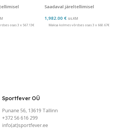
tellimisel
Saadaval järeltellimisel
1,982.00
€
KM
sis.KM
dses osas 3 x 567.13€
Maksa kolmes võrdses osas 3 x 660.67€
Sportfever OÜ
Punane 56, 13619 Tallinn
+372 56 616 299
info(at)sportfever.ee