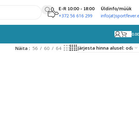
E-R 10:00 - 18:00
Üldinfo/müük
+372 56 616 299
info(at)sportfever.
0.0
Näita
56
60
64