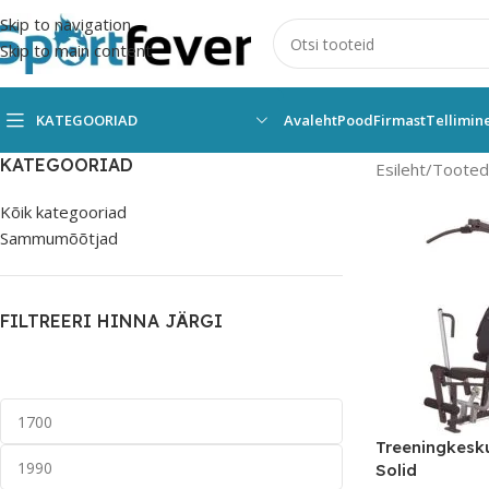
Skip to navigation
Skip to main content
KATEGOORIAD
Avaleht
Pood
Firmast
Tellimin
KATEGOORIAD
Esileht
Tooted 
Kõik kategooriad
Sammumõõtjad
FILTREERI HINNA JÄRGI
Treeningkesk
Solid