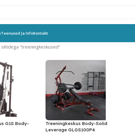
e
Teenused Ja Info
Kontakt
siltidega “treeningkeskused”
us G1S Body-
Treeningkeskus Body-Solid
Leverage GLGS100P4