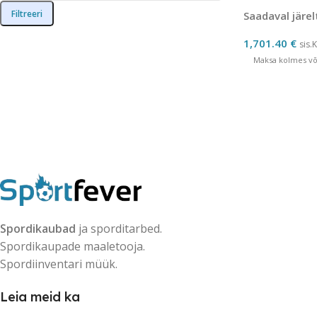
Filtreeri
Saadaval järel
1,701.40
€
sis.
Maksa kolmes võr
Spordikaubad
ja sporditarbed.
Spordikaupade maaletooja.
Spordiinventari müük.
Leia meid ka